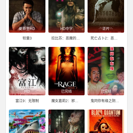
更新至HD
HD中字
正片
较量3
拉比苏：恶魔的诅咒
死亡占卜2：恶灵始源
HD
已完结
已完结
富江9：无限制
魔女嘉莉2：邪气逼人
鬼同你有缘之阴尸路