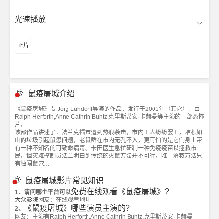
光速播放
正片
鼠疫屠城介绍
《鼠疫屠城》 是Jörg Lühdorff导演的作品，发行于2001年（其它），由
Ralph Herforth,Anne Cathrin Buhtz,克里斯蒂安·卡赫曼等主演的一部恐怖
片。
该部作品讲述了：法兰克福市遭到热浪袭击，市内工人纷纷罢工，堆积如
山的垃圾引起鼠患问题，老鼠群在市内无孔不入，更可怕的是它们身上带
有一种不知名的可致命病毒。卡田医生急忙研制一种免疫疫苗以拯救市
民。但灾难控制员法兰明白到传统的灭鼠方法并不可行，唯一解救方法只
有独闯鼠穴…
鼠疫屠城影片常见知识
免费在线观看《鼠疫屠城》?
1、请问哪个平台可以
大众影院
网友：在线观看地址
《鼠疫屠城》哪些演员主演的？
2、
网友：主演有Ralph Herforth,Anne Cathrin Buhtz,克里斯蒂安·卡赫曼