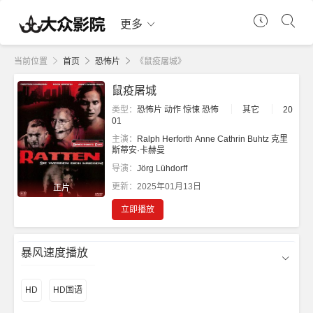
更多
当前位置
首页
恐怖片
《鼠疫屠城》
鼠疫屠城
类型：
恐怖片
动作
惊悚
恐怖
其它
20
01
主演：
Ralph Herforth
Anne Cathrin Buhtz
克里
斯蒂安·卡赫曼
导演：
Jörg Lühdorff
更新：
2025年01月13日
正片
立即播放
暴风速度播放
HD
HD国语