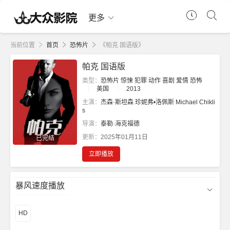
更多
当前位置
首页
恐怖片
《帕克 国语版》
帕克 国语版
类型：
恐怖片
惊悚
犯罪
动作
喜剧
爱情
恐怖
美国
2013
主演：
杰森·斯坦森
珍妮弗•洛佩斯
Michael
Chikli
s
导演：
泰勒·海克福德
更新：
2025年01月11日
已完结
立即播放
暴风速度播放
HD