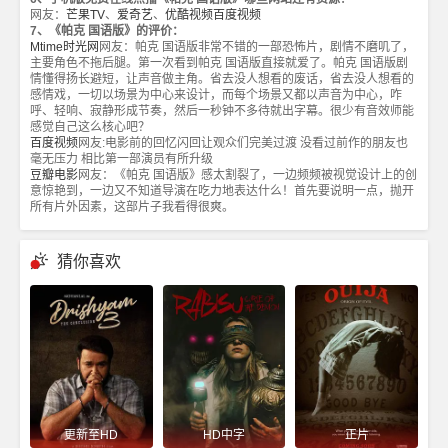
网友：
芒果TV
、
爱奇艺
、
优酷视频
百度视频
7、《帕克 国语版》的评价：
Mtime时光网
网友：帕克 国语版非常不错的一部恐怖片，剧情不磨叽了，
主要角色不拖后腿。第一次看到帕克 国语版直接就爱了。帕克 国语版剧
情懂得扬长避短，让声音做主角。省去没人想看的废话，省去没人想看的
感情戏，一切以场景为中心来设计，而每个场景又都以声音为中心，咋
呼、轻响、寂静形成节奏，然后一秒钟不多待就出字幕。很少有音效师能
感觉自己这么核心吧？
百度视频
网友:电影前的回忆闪回让观众们完美过渡 没看过前作的朋友也
毫无压力 相比第一部演员有所升级
豆瓣电影
网友：《帕克 国语版》感太割裂了，一边频频被视觉设计上的创
意惊艳到，一边又不知道导演在吃力地表达什么！首先要说明一点，抛开
所有片外因素，这部片子我看得很爽。
猜你喜欢
更新至HD
HD中字
正片