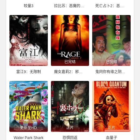
较量3
拉比苏：恶魔的诅咒
死亡占卜2：恶灵始源
HD
已完结
已完结
富江9：无限制
魔女嘉莉2：邪气逼人
鬼同你有缘之阴尸路
更新至HD
正片
正片
Water Park Shark
恐惧回返
血量子