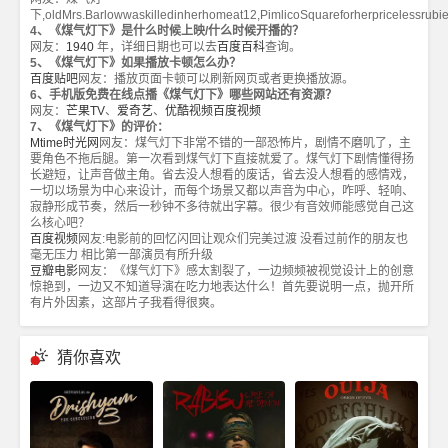
下,oldMrs.Barlowwaskilledinherhomeat12,PimlicoSquareforherpricelessrub
4、《煤气灯下》是什么时候上映/什么时候开播的？
网友：
1940
年，详细日期也可以去
百度百科
查询。
5、《煤气灯下》如果播放卡顿怎么办？
百度贴吧
网友：播放页面卡顿可以刷新网页或者更换播放源。
6、手机版免费在线点播《煤气灯下》哪些网站还有资源？
网友：
芒果TV
、
爱奇艺
、
优酷视频
百度视频
7、《煤气灯下》的评价：
Mtime时光网
网友：煤气灯下非常不错的一部恐怖片，剧情不磨叽了，主
要角色不拖后腿。第一次看到煤气灯下直接就爱了。煤气灯下剧情懂得扬
长避短，让声音做主角。省去没人想看的废话，省去没人想看的感情戏，
一切以场景为中心来设计，而每个场景又都以声音为中心，咋呼、轻响、
寂静形成节奏，然后一秒钟不多待就出字幕。很少有音效师能感觉自己这
么核心吧？
百度视频
网友:电影前的回忆闪回让观众们完美过渡 没看过前作的朋友也
毫无压力 相比第一部演员有所升级
豆瓣电影
网友：《煤气灯下》感太割裂了，一边频频被视觉设计上的创意
惊艳到，一边又不知道导演在吃力地表达什么！首先要说明一点，抛开所
有片外因素，这部片子我看得很爽。
猜你喜欢