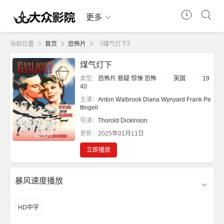
更多
当前位置
首页
恐怖片
《煤气灯下》
煤气灯下
类型：
恐怖片
悬疑
惊悚
恐怖
英国
19
40
主演：
Anton Walbrook
Diana Wynyard
Frank Pe
ttingell
导演：
Thorold Dickinson
更新：
2025年01月11日
已完结
立即播放
暴风速度播放
HD中字