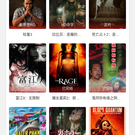
更新至HD
HD中字
正片
较量3
拉比苏：恶魔的诅咒
死亡占卜2：恶灵始源
HD
已完结
已完结
富江9：无限制
魔女嘉莉2：邪气逼人
鬼同你有缘之阴尸路