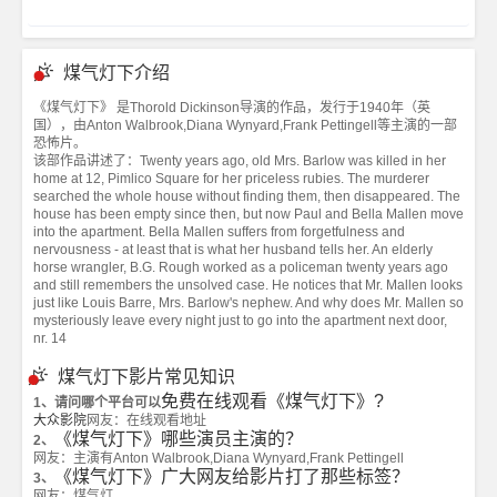
煤气灯下介绍
《煤气灯下》 是Thorold Dickinson导演的作品，发行于1940年（英
国），由Anton Walbrook,Diana Wynyard,Frank Pettingell等主演的一部
恐怖片。
该部作品讲述了：Twenty years ago, old Mrs. Barlow was killed in her
home at 12, Pimlico Square for her priceless rubies. The murderer
searched the whole house without finding them, then disappeared. The
house has been empty since then, but now Paul and Bella Mallen move
into the apartment. Bella Mallen suffers from forgetfulness and
nervousness - at least that is what her husband tells her. An elderly
horse wrangler, B.G. Rough worked as a policeman twenty years ago
and still remembers the unsolved case. He notices that Mr. Mallen looks
just like Louis Barre, Mrs. Barlow's nephew. And why does Mr. Mallen so
mysteriously leave every night just to go into the apartment next door,
nr. 14
煤气灯下影片常见知识
免费在线观看《煤气灯下》?
1、请问哪个平台可以
大众影院
网友：在线观看地址
《煤气灯下》哪些演员主演的？
2、
网友：主演有Anton Walbrook,Diana Wynyard,Frank Pettingell
《煤气灯下》广大网友给影片打了那些标签？
3、
网友：煤气灯