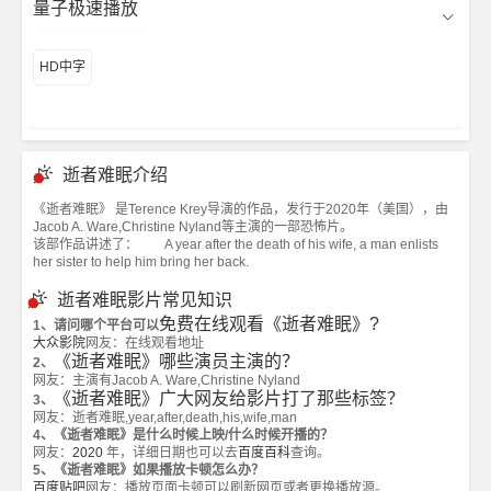
量子极速播放
HD中字
逝者难眠介绍
《逝者难眠》 是Terence Krey导演的作品，发行于2020年（美国），由
Jacob A. Ware,Christine Nyland等主演的一部恐怖片。
该部作品讲述了： A year after the death of his wife, a man enlists
her sister to help him bring her back.
逝者难眠影片常见知识
免费在线观看《逝者难眠》?
1、请问哪个平台可以
大众影院
网友：在线观看地址
《逝者难眠》哪些演员主演的？
2、
网友：主演有Jacob A. Ware,Christine Nyland
《逝者难眠》广大网友给影片打了那些标签？
3、
网友：逝者难眠,year,after,death,his,wife,man
4、《逝者难眠》是什么时候上映/什么时候开播的？
网友：
2020
年，详细日期也可以去
百度百科
查询。
5、《逝者难眠》如果播放卡顿怎么办？
百度贴吧
网友：播放页面卡顿可以刷新网页或者更换播放源。