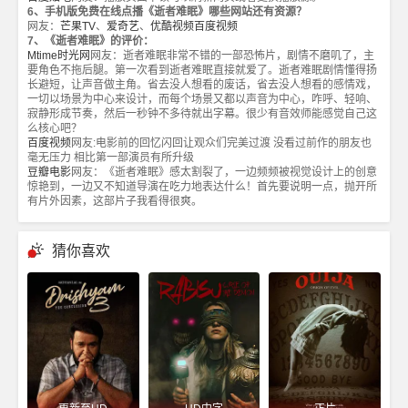
6、手机版免费在线点播《逝者难眠》哪些网站还有资源？
网友：
芒果TV
、
爱奇艺
、
优酷视频
百度视频
7、《逝者难眠》的评价：
Mtime时光网
网友：逝者难眠非常不错的一部恐怖片，剧情不磨叽了，主
要角色不拖后腿。第一次看到逝者难眠直接就爱了。逝者难眠剧情懂得扬
长避短，让声音做主角。省去没人想看的废话，省去没人想看的感情戏，
一切以场景为中心来设计，而每个场景又都以声音为中心，咋呼、轻响、
寂静形成节奏，然后一秒钟不多待就出字幕。很少有音效师能感觉自己这
么核心吧？
百度视频
网友:电影前的回忆闪回让观众们完美过渡 没看过前作的朋友也
毫无压力 相比第一部演员有所升级
豆瓣电影
网友：《逝者难眠》感太割裂了，一边频频被视觉设计上的创意
惊艳到，一边又不知道导演在吃力地表达什么！首先要说明一点，抛开所
有片外因素，这部片子我看得很爽。
猜你喜欢