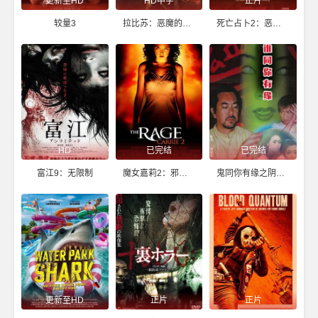
更新至HD
HD中字
正片
较量3
拉比苏：恶魔的诅咒
死亡占卜2：恶灵始源
HD
已完结
已完结
富江9：无限制
魔女嘉莉2：邪气逼人
鬼同你有缘之阴尸路
更新至HD
正片
正片