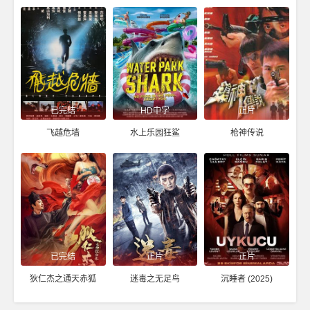
已完结
HD中字
正片
飞越危墙
水上乐园狂鲨
枪神传说
已完结
正片
正片
狄仁杰之通天赤狐
迷毒之无足鸟
沉睡者 (2025)