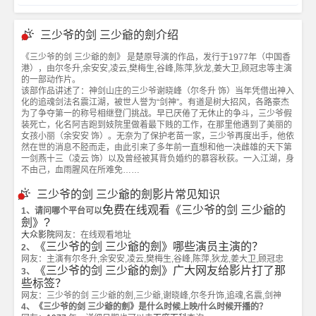
三少爷的剑 三少爺的劍介绍
《三少爷的剑 三少爺的劍》 是楚原导演的作品，发行于1977年（中国香
港），由尔冬升,余安安,凌云,樊梅生,谷峰,陈萍,狄龙,姜大卫,顾冠忠等主演
的一部动作片。
该部作品讲述了：神剑山庄的三少爷谢晓峰（尔冬升 饰）当年凭借出神入
化的追魂剑法名震江湖，被世人誉为“剑神”。有道是树大招风，各路豪杰
为了争夺第一的称号相继登门挑战。早已厌倦了无休止的争斗，三少爷假
装死亡，化名阿吉跑到妓院里做着最下贱的工作，在那里他遇到了美丽的
女孩小丽（余安安 饰）。无奈为了保护老苗一家，三少爷再度出手，他依
然在世的消息不胫而走，由此引来了多年前一直想和他一决雌雄的天下第
一剑燕十三（凌云 饰）以及曾经被其背负婚约的慕容秋荻。一入江湖，身
不由己，血雨腥风在所难免……
三少爷的剑 三少爺的劍影片常见知识
免费在线观看《三少爷的剑 三少爺的
1、请问哪个平台可以
劍》?
大众影院
网友：在线观看地址
《三少爷的剑 三少爺的劍》哪些演员主演的？
2、
网友：主演有尔冬升,余安安,凌云,樊梅生,谷峰,陈萍,狄龙,姜大卫,顾冠忠
《三少爷的剑 三少爺的劍》广大网友给影片打了那
3、
些标签？
网友：三少爷的剑 三少爺的劍,三少爺,谢晓峰,尔冬升饰,追魂,名震,剑神
4、《三少爷的剑 三少爺的劍》是什么时候上映/什么时候开播的？