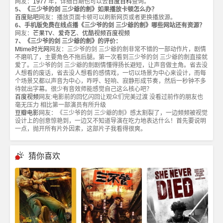
网友：
1977
年，详细日期也可以去
百度百科
查询。
5、《三少爷的剑 三少爺的劍》如果播放卡顿怎么办？
百度贴吧
网友：播放页面卡顿可以刷新网页或者更换播放源。
6、手机版免费在线点播《三少爷的剑 三少爺的劍》哪些网站还有资源？
网友：
芒果TV
、
爱奇艺
、
优酷视频
百度视频
7、《三少爷的剑 三少爺的劍》的评价：
Mtime时光网
网友：三少爷的剑 三少爺的劍非常不错的一部动作片，剧情
不磨叽了，主要角色不拖后腿。第一次看到三少爷的剑 三少爺的劍直接就
爱了。三少爷的剑 三少爺的劍剧情懂得扬长避短，让声音做主角。省去没
人想看的废话，省去没人想看的感情戏，一切以场景为中心来设计，而每
个场景又都以声音为中心，咋呼、轻响、寂静形成节奏，然后一秒钟不多
待就出字幕。很少有音效师能感觉自己这么核心吧？
百度视频
网友:电影前的回忆闪回让观众们完美过渡 没看过前作的朋友也
毫无压力 相比第一部演员有所升级
豆瓣电影
网友：《三少爷的剑 三少爺的劍》感太割裂了，一边频频被视觉
设计上的创意惊艳到，一边又不知道导演在吃力地表达什么！首先要说明
一点，抛开所有片外因素，这部片子我看得很爽。
猜你喜欢