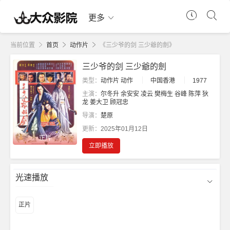
更多
当前位置
首页
动作片
《三少爷的剑 三少爺的劍》
三少爷的剑 三少爺的劍
类型：
动作片
动作
中国香港
1977
主演：
尔冬升
余安安
凌云
樊梅生
谷峰
陈萍
狄
龙
姜大卫
顾冠忠
导演：
楚原
更新：
2025年01月12日
正片
立即播放
光速播放
正片