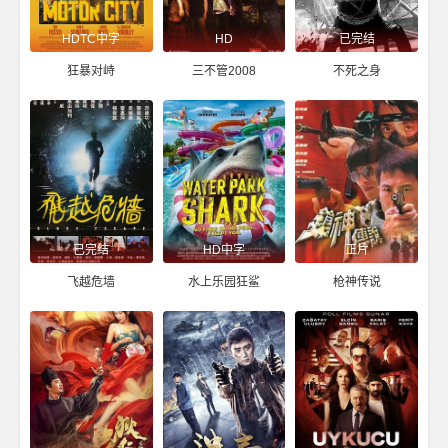
HDTC中字
HD
已完结
狂暴对峙
三不管2008
不死之身
已完结
HD中字
正片
飞越危墙
水上乐园狂鲨
枪神传说