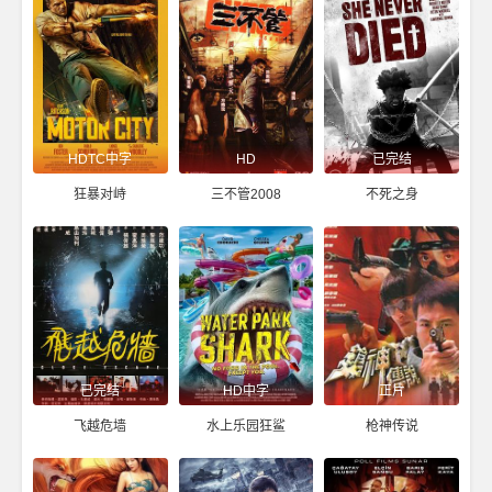
HDTC中字
HD
已完结
狂暴对峙
三不管2008
不死之身
已完结
HD中字
正片
飞越危墙
水上乐园狂鲨
枪神传说