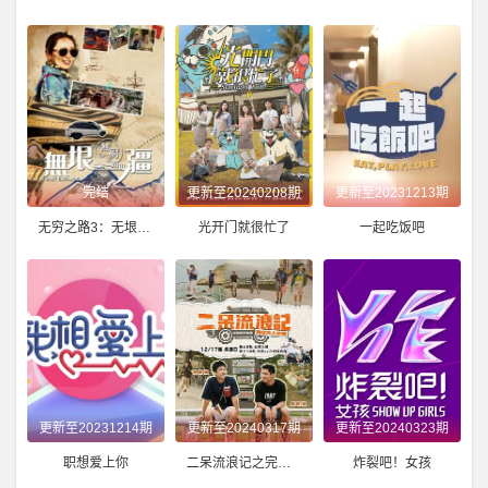
完结
更新至20240208期
更新至20231213期
无穷之路3：无垠之疆粤语版
光开门就很忙了
一起吃饭吧
更新至20231214期
更新至20240317期
更新至20240323期
职想爱上你
二呆流浪记之完全大人手册
炸裂吧！女孩