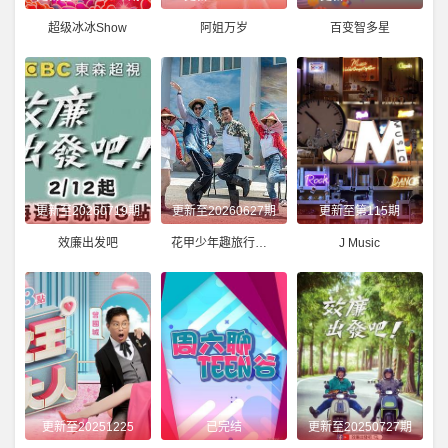
超级冰冰Show
阿姐万岁
百变智多星
更新至20260719期
更新至20260627期
更新至第115期
效廉出发吧
花甲少年趣旅行第四季
J Music
更新至20251225
已完结
更新至20250727期