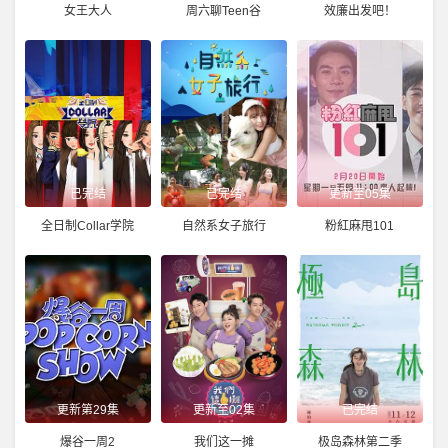
女王大人
周六聊Teen谷
效廉出发吧！
已完结
已完结
更新至05集
全日制Collar学院
自然系女子旅行
粉紅麻甩101
更新第29集
更新至02集
已完结
爆谷一周2
我们这一摊
极岛森林第二季