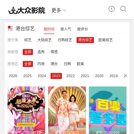
更多
港台综艺
按时间
按人气
按评分
按分类
综艺
大陆综艺
日韩综艺
港台综艺
欧美综艺
按剧情
全部
选秀
情感
按地区
全部
内地
港台
日韩
欧美
部
2026
2025
2024
2023
2022
2021
2020
2019
2018
更新至20260801期
更新20260803
更新20260806