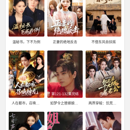
已完结
已完结
完结
温秘书，下不为例
正妻的绝地反击
不借东风自扶摇
已完结
第121-132集完结
完结
人在都市，召唤神龙
如梦令之替嫁娘子是高手
两界穿梭：饥荒年，一个大饼养老公