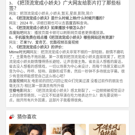
《把顶流宠成小娇夫》广大网友给影片打了那些标
3、
签？
网友：把顶流宠成小娇夫,小娇夫,暂无,星辰,影院,简介
4、《把顶流宠成小娇夫》是什么时候上映/什么时候开播的？
网友：
2024
年，详细日期也可以去
百度百科
查询。
5、《把顶流宠成小娇夫》如果播放卡顿怎么办？
百度贴吧
网友：播放页面卡顿可以刷新网页或者更换播放源。
6、手机版免费在线点播《把顶流宠成小娇夫》哪些网站还有资源？
网友：
芒果TV
、
爱奇艺
、
优酷视频
百度视频
7、《把顶流宠成小娇夫》的评价：
Mtime时光网
网友：把顶流宠成小娇夫非常不错的一部短剧，剧情不磨叽
了，主要角色不拖后腿。第一次看到把顶流宠成小娇夫直接就爱了。把顶
流宠成小娇夫剧情懂得扬长避短，让声音做主角。省去没人想看的废话，
省去没人想看的感情戏，一切以场景为中心来设计，而每个场景又都以声
音为中心，咋呼、轻响、寂静形成节奏，然后一秒钟不多待就出字幕。很
少有音效师能感觉自己这么核心吧？
百度视频
网友:电影前的回忆闪回让观众们完美过渡 没看过前作的朋友也
毫无压力 相比第一部演员有所升级
豆瓣电影
网友：《把顶流宠成小娇夫》感太割裂了，一边频频被视觉设计
上的创意惊艳到，一边又不知道导演在吃力地表达什么！首先要说明一
点，抛开所有片外因素，这部片子我看得很爽。
猜你喜欢