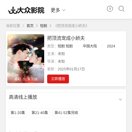
更多
当前位置
首页
短剧
《把顶流宠成小娇夫》
把顶流宠成小娇夫
类型：
短剧
短剧
中国大陆
2024
主演：
未知
导演：
未知
更新：
2025年01月17日
立即播放
第41-52集完结
高清线上播放
第1-20集
第21-40集
第41-52集完结