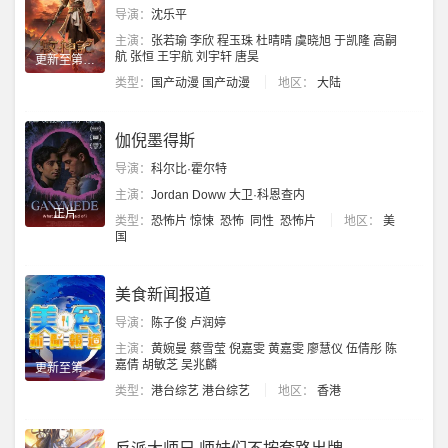
导演：
沈乐平
主演：
张若瑜
李欣
程玉珠
杜晴晴
虞晓旭
于凯隆
高嗣
航
张恒
王宇航
刘宇轩
唐昊
更新至第95集
类型：
国产动漫
国产动漫
地区：
大陆
伽倪墨得斯
导演：
科尔比·霍尔特
主演：
Jordan
Doww
大卫·科恩查内
正片
类型：
恐怖片
惊悚
恐怖
同性
恐怖片
地区：
美
国
美食新闻报道
导演：
陈子俊
卢润婷
主演：
黄婉曼
蔡雪莹
倪嘉雯
黄嘉雯
廖慧仪
伍倩彤
陈
嘉倩
胡敏芝
吴兆麟
更新至第399期
类型：
港台综艺
港台综艺
地区：
香港