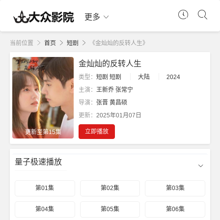
更多
当前位置
首页
短剧
《金灿灿的反转人生》
金灿灿的反转人生
类型：
短剧
短剧
大陆
2024
主演：
王新乔
张常宁
导演：
张晋
黄昌硕
更新：
2025年01月07日
立即播放
更新至第15集
量子极速播放
第01集
第02集
第03集
第04集
第05集
第06集