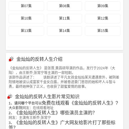
第07集
第08集
第09集
第10集
第11集
第12集
第13集
第14集
第15集
金灿灿的反转人生介绍
《金灿灿的反转人生》 是张晋,黄昌硕导演的作品，发行于2024年（大
陆），由王新乔,张常宁等主演的一部短剧。
该部作品讲述了： 该剧讲述了平凡女孩金灿灿某天遭遇意外，被阴差
阳错地被误认成富家千金女白露，并被卷进豪门恩怨的她和坏人斗智斗
勇，最终她伸张了正义，也收获了甜蜜爱情的故事。
金灿灿的反转人生影片常见知识
免费在线观看《金灿灿的反转人生》?
1、请问哪个平台可以
大众影院
网友：在线观看地址
《金灿灿的反转人生》哪些演员主演的？
2、
网友：主演有王新乔,张常宁
《金灿灿的反转人生》广大网友给影片打了那些标
3、
签？