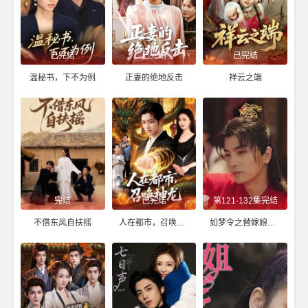
已完结
已完结
已完结
温秘书，下不为例
正妻的绝地反击
祥云之端
完结
已完结
第121-132集完结
不借东风自扶摇
人在都市，召唤神龙
如梦令之替嫁娘子是高手