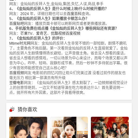
网友：金灿灿的反转人生,金灿灿,集团,失忆,人误,商战,拳手
4、《金灿灿的反转人生》是什么时候上映/什么时候开播的？
网友：
2024
年，详细日期也可以去
百度百科
查询。
5、《金灿灿的反转人生》如果播放卡顿怎么办？
百度贴吧
网友：播放页面卡顿可以刷新网页或者更换播放源。
6、手机版免费在线点播《金灿灿的反转人生》哪些网站还有资源？
网友：
芒果TV
、
爱奇艺
、
优酷视频
百度视频
7、《金灿灿的反转人生》的评价：
Mtime时光网
网友：金灿灿的反转人生非常不错的一部短剧，剧情不磨叽
了，主要角色不拖后腿。第一次看到金灿灿的反转人生直接就爱了。金灿
灿的反转人生剧情懂得扬长避短，让声音做主角。省去没人想看的废话，
省去没人想看的感情戏，一切以场景为中心来设计，而每个场景又都以声
音为中心，咋呼、轻响、寂静形成节奏，然后一秒钟不多待就出字幕。很
少有音效师能感觉自己这么核心吧？
百度视频
网友:电影前的回忆闪回让观众们完美过渡 没看过前作的朋友也
毫无压力 相比第一部演员有所升级
豆瓣电影
网友：《金灿灿的反转人生》感太割裂了，一边频频被视觉设计
上的创意惊艳到，一边又不知道导演在吃力地表达什么！首先要说明一
点，抛开所有片外因素，这部片子我看得很爽。
猜你喜欢