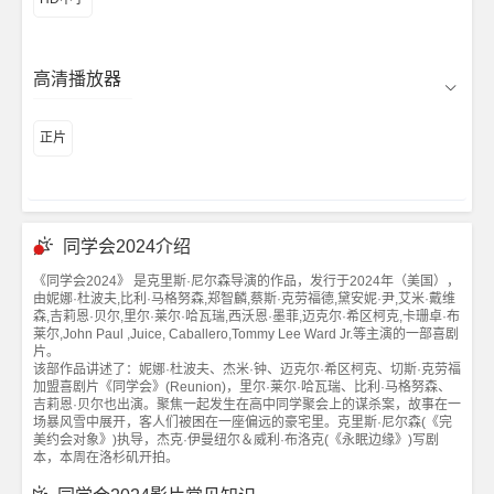
高清播放器
正片
同学会2024介绍
《同学会2024》 是克里斯·尼尔森导演的作品，发行于2024年（美国），
由妮娜·杜波夫,比利·马格努森,郑智麟,蔡斯·克劳福德,黛安妮·尹,艾米·戴维
森,吉莉恩·贝尔,里尔·莱尔·哈瓦瑞,西沃恩·墨菲,迈克尔·希区柯克,卡珊卓·布
莱尔,John Paul ,Juice, Caballero,Tommy Lee Ward Jr.等主演的一部喜剧
片。
该部作品讲述了：妮娜·杜波夫、杰米·钟、迈克尔·希区柯克、切斯·克劳福
加盟喜剧片《同学会》(Reunion)，里尔·莱尔·哈瓦瑞、比利·马格努森、
吉莉恩·贝尔也出演。聚焦一起发生在高中同学聚会上的谋杀案，故事在一
场暴风雪中展开，客人们被困在一座偏远的豪宅里。克里斯·尼尔森(《完
美约会对象》)执导，杰克·伊曼纽尔＆威利·布洛克(《永眠边缘》)写剧
本，本周在洛杉矶开拍。