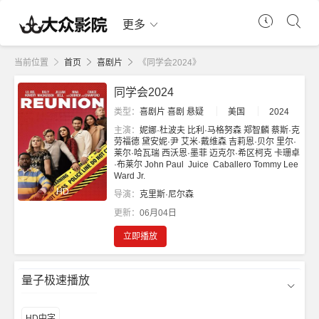
更多
当前位置
首页
喜剧片
《同学会2024》
同学会2024
类型：
喜剧片
喜剧
悬疑
美国
2024
主演：
妮娜·杜波夫
比利·马格努森
郑智麟
蔡斯·克
劳福德
黛安妮·尹
艾米·戴维森
吉莉恩·贝尔
里尔·
莱尔·哈瓦瑞
西沃恩·墨菲
迈克尔·希区柯克
卡珊卓
·布莱尔
John Paul
Juice
Caballero
Tommy Lee
Ward Jr.
HD
导演：
克里斯·尼尔森
更新：
06月04日
立即播放
量子极速播放
HD中字