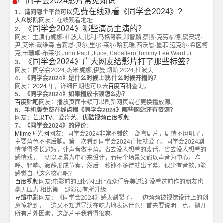
同学会2024影片常见知识
免费在线观看《同学会2024》?
1、请问哪个平台可以
大众影院
网友：在线观看地址
《同学会2024》哪些演员主演的？
2、
网友：主演有妮娜·杜波夫,比利·马格努森,郑智麟,蔡斯·克劳福德,黛安妮·
尹,艾米·戴维森,吉莉恩·贝尔,里尔·莱尔·哈瓦瑞,西沃恩·墨菲,迈克尔·希区柯
克,卡珊卓·布莱尔,John Paul ,Juice, Caballero,Tommy Lee Ward Jr.
《同学会2024》广大网友给影片打了那些标签？
3、
网友：同学会2024,杰米,妮娜,伊曼,切斯,2024,杜波夫
4、《同学会2024》是什么时候上映/什么时候开播的？
网友：
2024
年，详细日期也可以去
百度百科
查询。
5、《同学会2024》如果播放卡顿怎么办？
百度贴吧
网友：播放页面卡顿可以刷新网页或者更换播放源。
6、手机版免费在线点播《同学会2024》哪些网站还有资源？
网友：
芒果TV
、
爱奇艺
、
优酷视频
百度视频
7、《同学会2024》的评价：
Mtime时光网
网友：同学会2024非常不错的一部喜剧片，剧情不磨叽了，
主要角色不拖后腿。第一次看到同学会2024直接就爱了。同学会2024剧
情懂得扬长避短，让声音做主角。省去没人想看的废话，省去没人想看的
感情戏，一切以场景为中心来设计，而每个场景又都以声音为中心，咋
呼、轻响、寂静形成节奏，然后一秒钟不多待就出字幕。很少有音效师能
感觉自己这么核心吧？
百度视频
网友:电影前的回忆闪回让观众们完美过渡 没看过前作的朋友也
毫无压力 相比第一部演员有所升级
豆瓣电影
网友：《同学会2024》感太割裂了，一边频频被视觉设计上的创
意惊艳到，一边又不知道导演在吃力地表达什么！首先要说明一点，抛开
所有片外因素，这部片子我看得很爽。