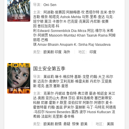
导演：
Oni·Sen
主演：
阿迪勒·侯赛因
阿赫梅德·坎
悉塔尔特
吉米·舍尔
吉勒
维奈·帕塔克
Ashok·Mehta
马努·里希·查达
马克·
全6集
班宁顿
莫汉·卡普尔
R·巴克提·克莱因
丹尼斯·侯赛
因
普拉加克塔·科
利
Edward·Sonnenblick
Dia·Mirza
阿比·维尔马
米希
尔·阿胡贾
Masoom·Mumtaz·Khan
Taaruk·Raina
阿姆
丽塔·巴格
琪
Arnav·Bhasin
Anupam·K.·Sinha
Raj·Vasudeva
类型：
欧美剧
印度
海外
地区：
印度
国土安全第五季
导演：
莱丝莉·琳卡·格拉特
基斯·戈登
约翰·大卫·科尔
斯
迈克尔·奥佛尔
艾利克斯·格雷夫斯
丹尼尔·艾提奥
斯
塔克·盖茨
塞斯·曼恩
第12集完结
主演：
克莱尔·丹妮丝
鲁伯特·弗兰德
曼迪·帕廷金
米兰
达·奥图
亚历山大·费林
莎拉·索科洛維奇
塞巴斯蒂安·
科赫
尼娜·霍斯
F·默里·亚伯拉罕
阿斯尔·阿德尔
麦卡·
霍普特曼
约翰·盖兹
萨米尔·富赫斯
马丁·乌特克
阿德南
·马拉尔
Noemi Besedes
露西·波尔
Hussi Kutlucan
法
希姆·法兹利
克里斯·泰辛格
类型：
欧美剧
剧情
悬疑
惊悚
欧美
地区：
美国