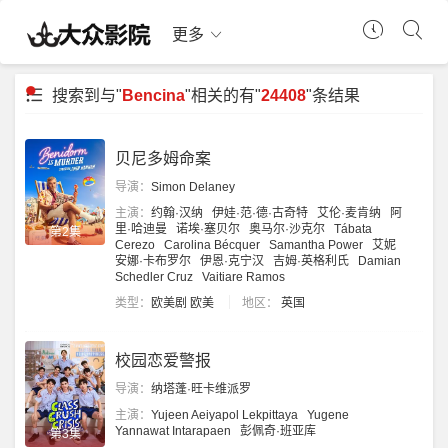
更多
搜索到与"
Bencina
"相关的有"
24408
"条结果
贝尼多姆命案
导演：
Simon Delaney
主演：
约翰·汉纳
伊娃·范·德·古奇特
艾伦·麦肯纳
阿
里·哈迪曼
诺埃·塞贝尔
奥马尔·沙克尔
Tábata
第2集
Cerezo
Carolina Bécquer
Samantha Power
艾妮
安娜·卡布罗尔
伊恩·克宁汉
吉姆·英格利氏
Damian
Schedler Cruz
Vaitiare Ramos
类型：
欧美剧
欧美
地区：
英国
校园恋爱警报
导演：
纳塔蓬·旺卡维派罗
主演：
Yujeen Aeiyapol Lekpittaya
Yugene
Yannawat Intarapaen
彭佩奇·班亚库
第3集