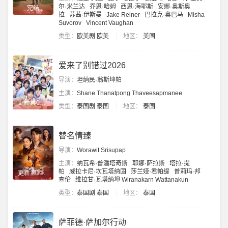
尔·米兰达
乔恩·哈姆
西恩·海耶斯
安娜·奥斯奥
完结
拉
苏茜·伊斯曼
Jake Reiner
巴拉克·奥巴马
Misha
Suvorov
Vincent Vaughan
类型：
欧美剧
欧美
地区：
美国
爱来了别错过2026
导演：
坦纳民·翁斯坤帕
主演：
Shane Thanatpong Thaveesapmanee
更新第04集
类型：
泰国剧
泰国
地区：
泰国
替名情臻
导演：
Worawit Srisupap
主演：
纳瓦希·普潘塔奇斯
耶娜·萨拉斯
塔拉·提
帕
威拉卡尼·坎瓦塔纳固
莎兰娅·君帕缇
普莉玛·邦
更新第18集
查伦
维拉甘·瓦塔纳坤
Wiranakarn
Wattanakun
类型：
泰国剧
泰国
地区：
泰国
萨菲德·萨加尔行动