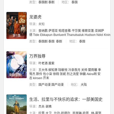
类型：
泰国剧
泰剧
地区：
泰国
龙婆虎
导演：
未知
主演：
查纳鹏·萨塔亚
帕塔查雅·平莎莫
维察亚蓬·亚姆萨
德
Tide·Ekkapun·Bunluerit
Thanutsaluk·Hudson
Ndol·Knin
第5集
类型：
泰国剧
泰国
泰剧
地区：
泰国
万界独尊
导演：
叶老酒
酱紫
主演：
王大伟
柳知萧
陆敏悦
冷泉夜月
关帅
蘭雨馨
季
骜杰
默伶
包小柒
徐翔
张妮
烈之流星
钟巍
Akira明
安
更新至第472集
志
kinsen
芥末
类型：
国产动漫
国产动漫
地区：
大陆
生活、拉里与不快乐的追求：一部美国史
导演：
杰夫·谢弗
主演：
拉里·大卫
比尔·哈德尔
凯瑟琳·哈恩
林-曼努