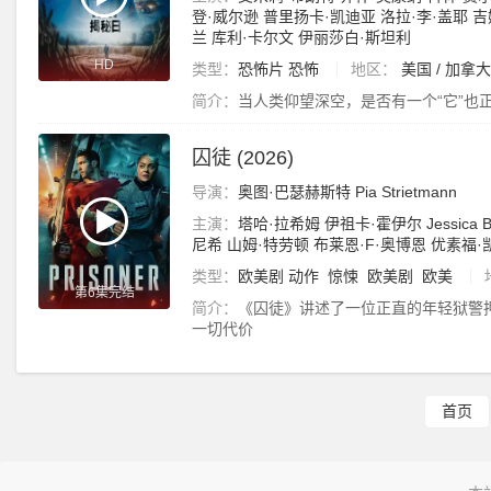
登·威尔逊
普里扬卡·凯迪亚
洛拉·李·盖耶
吉
兰
库利·卡尔文
伊丽莎白·斯坦利
HD
类型：
恐怖片
恐怖
地区：
美国 / 加拿大
简介：
当人类仰望深空，是否有一个“它”也
囚徒 (2026)
导演：
奥图·巴瑟赫斯特
Pia
Strietmann
主演：
塔哈·拉希姆
伊祖卡·霍伊尔
Jessica
B
尼希
山姆·特劳顿
布莱恩·F·奥博恩
优素福·
类型：
欧美剧
动作
惊悚
欧美剧
欧美
第6集完结
简介：
《囚徒》讲述了一位正直的年轻狱警
一切代价
首页