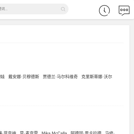
切娃
戴安娜·贝穆德斯
贾德兰·马尔科维奇
克里斯蒂娜·沃尔
廉·菲克纳
莫·麦克雷
Mika McCalla
阿德因·恩卡拉德
马修·