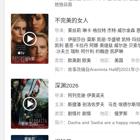
她独自面
不完美的女人
导演：
莱丝莉·琳卡·格拉特
杰特·威尔金森
主演：
伊丽莎白·莫斯
凯丽·华盛顿
凯特·玛
凯利
基思·卡拉丹
阿娜·奥缇兹
威尔逊·贝索
·沙夫兰
瑞秋·阿什利·约翰逊
凯萨琳·
全8集
类型：
欧美剧
欧美
地区：
美国
年份
简介：
故事改编自Araminta Hall的2
深渊2026
导演：
阿列克谢·伊奥诺夫
主演：
斯捷潘·别洛佐罗夫
马克·埃德尔斯
类型：
剧情片
剧情
地区：
俄罗斯
年
简介：
Dasha and Sasha are a happy newly
更新至HD