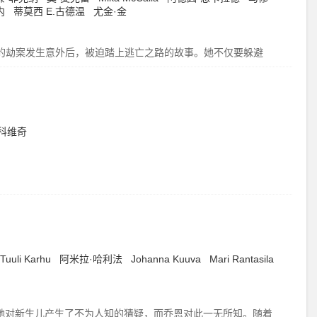
内
蒂莫西
E.古德温
尤金·金
元的劫案发生意外后，被迫踏上逃亡之路的故事。她不仅要躲避
科维奇
Tuuli Karhu
阿米拉·哈利法
Johanna Kuuva
Mari Rantasila
她对新生儿产生了不为人知的猜疑，而乔恩对此一无所知。随着