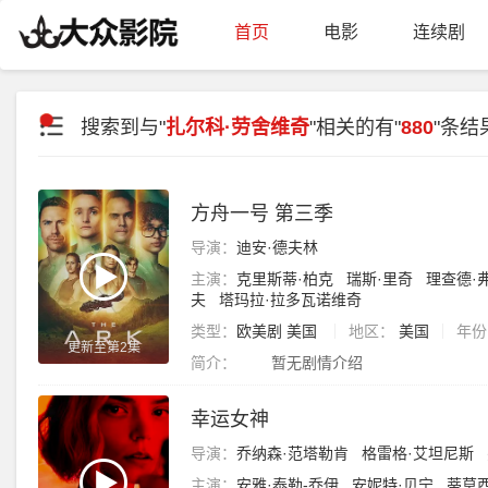
首页
电影
连续剧
搜索到与"
扎尔科·劳舍维奇
"相关的有"
880
"条结
方舟一号 第三季
导演：
迪安·德夫林
主演：
克里斯蒂·柏克
瑞斯·里奇
理查德·
夫
塔玛拉·拉多瓦诺维奇
类型：
欧美剧
美国
地区：
美国
年份
更新至第2集
简介：
暂无剧情介绍
幸运女神
导演：
乔纳森·范塔勒肯
格雷格·艾坦尼斯
主演：
安雅·泰勒-乔伊
安妮特·贝宁
蒂莫