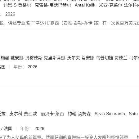
迪恩·S·贾格尔
克雷格·韦茨巴赫尔
Antal Kalik
米西·克莱尔·法尔科
：
2026
说，讲述专业骗子“幸运儿”露西（安雅·泰勒-乔伊 饰）在一次数百万美
利施曼
戴安娜·贝穆德斯
克里斯蒂娜·沃尔夫
蒂安娜·乌普切娃
贾德兰·马尔
美国
年份：
2026
托拉
皮尔科·赛西欧
丽贝卡·莱西
约翰·汤姆森
Silvia Saloranta
Satu 
 / 法国
年份：
2026
来了为人父母的新篇章。然而萨迦的喜悦被一股令人发寒的疑惧笼罩——