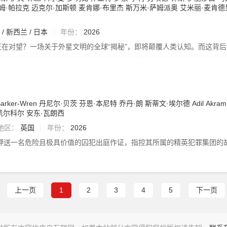
姆·帕拉克
迈克尔·加斯顿
麦肯娜·布里杰
斯万米·萨姆派奥
艾米丽·麦肯德
 / 新西兰 / 日本
年份：
2026
正在对望？一场关于外星文明的全球“揭秘”，即将颠覆人类认知。而这背
arker-Wren
丹尼尔·贝茨
芬恩·本尼特
乔丹·朗
斯蒂文·埃尔德
Adil
Akram
凯尔科尔
安东·瓦朗西
地区：
英国
年份：
2026
押送一名危险且极具价值的囚犯出庭作证，指控其所属的精英犯罪集团的
上一页
1
2
3
4
5
下一页