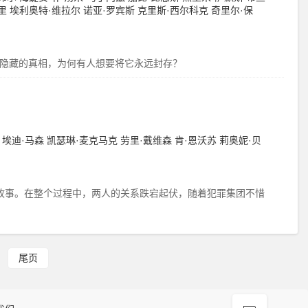
里
埃利奥特·维拉尔
诺亚·罗宾斯
克里斯·西尔科克
奇里尔·保
后隐藏的真相，为何有人想要将它永远封存？
埃迪·马森
凯瑟琳·麦克马克
劳里·戴维森
肯·恩沃苏
莉奥妮·贝
故事。在整个过程中，两人的关系跌宕起伏，随着犯罪集团不惜
尾页