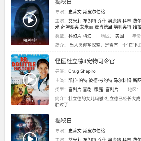
揭秘日
导演：
史蒂文·斯皮尔伯格
主演：
艾米莉·布朗特
乔什·奥康纳
科林·费
米·萨姆派奥
艾米丽·麦肯德里
埃利奥特·维
类型：
科幻片
科幻
地区：
美国
年份
HD中字
简介：
当人类仰望深空，是否有一个“它”也
怪医杜立德4宠物司令官
导演：
Craig
Shapiro
主演：
凯拉·帕特
彼德·考约特
马尔科姆·斯
类型：
喜剧片
喜剧
家庭
喜剧片
地区：
简介：
杜立德的女儿玛雅·杜立德已经长大
正片
胜过了
揭秘日
导演：
史蒂文·斯皮尔伯格
主演：
艾米莉·布朗特
乔什·奥康纳
科林·费