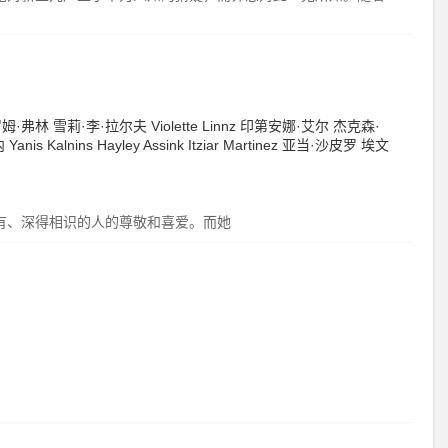
罗姆·弗林
雪莉·李·拉尔夫
Violette Linnz
印第安娜·艾尔
杰克森·
内
Yanis Kalnins
Hayley Assink
Itziar Martinez
亚当·沙皮罗
埃文
漂亮、富有、深得相识的人的尊敬和喜爱。而她