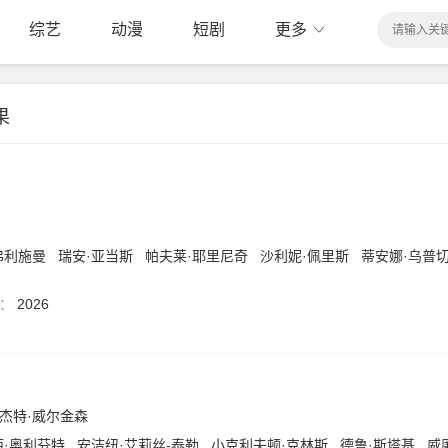
综艺
动漫
短剧
更多
果
弗利施曼
瑞安·亚当斯
帕夫莱·耶里尼奇
沙利妮·佩里斯
蒂安娜·乌普
：
2026
杰特·威尔金森
西·奥利芬特
安洁纽·艾莉丝-泰勒
小克利夫顿·克林斯
德鲁·斯塔基
威