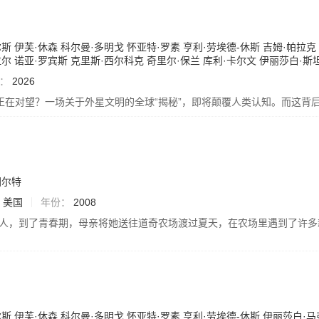
尔斯
伊芙·休森
科尔曼·多明戈
怀亚特·罗素
亨利·劳埃德-休斯
吉姆·帕拉克
拉尔
诺亚·罗宾斯
克里斯·西尔科克
奇里尔·保兰
库利·卡尔文
伊丽莎白·斯
：
2026
正在对望？一场关于外星文明的全球“揭秘”，即将颠覆人类认知。而这背
图尔特
美国
年份：
2008
成人，到了青春期，母亲将她送往道奇农场渡过夏天，在农场里遇到了许
尔斯
伊芙·休森
科尔曼·多明戈
怀亚特·罗素
亨利·劳埃德-休斯
伊丽莎白·马