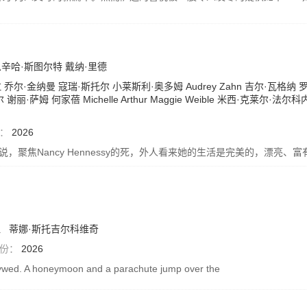
恩辛哈·斯图尔特
戴纳·里德
拉
乔尔·金纳曼
寇瑞·斯托尔
小莱斯利·奥多姆
Audrey Zahn
吉尔·瓦格纳
尔
谢丽·萨姆
何家蓓
Michelle Arthur
Maggie Weible
米西·克莱尔·法尔科
：
2026
021年小说，聚焦Nancy Hennessy的死，外人看来她的生活是完美的，
坦
蒂娜·斯托吉尔科维奇
份：
2026
wed. A honeymoon and a parachute jump over the