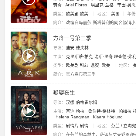
劳奇
Ariel Flores
埃里克·兰格
奎因·奥恩
类型：
欧美剧
欧美
地区：
美国
年份
更新至05集
简介：
改编自玛丽莎·斯塔普利的同名畅销小
方舟一号第三季
导演：
迪安·德夫林
主演：
克里斯蒂·柏克
瑞斯·里奇
理查德·弗
类型：
欧美剧
科幻
悬疑
欧美
地区：
简介：
官方宣布第三季
第1集
疑婴夜生
导演：
汉娜·伯格霍尔姆
主演：
塞迪·哈拉
鲁伯特·格林特
帕梅拉·
Helena Rängman
Klaara Höglund
类型：
剧情片
剧情
地区：
芬兰 / 立陶宛
正片
简介：
在芬兰的森林中，萨迦与丈夫乔恩迎