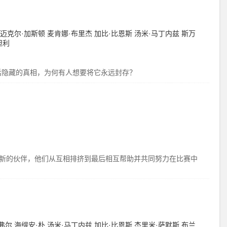
迈克尔·加斯顿
麦肯娜·布里杰
加比·比恩斯
汤米·马丁内兹
斯万
坦利
后隐藏的真相，为何有人想要将它永远封存？
多新的伙伴，他们从互相排挤到最后相互帮助并共同努力在比赛中
弗尔
海缇安·朴
汤米·马丁内兹
加比·比恩斯
杰里米·萨默斯
布兰