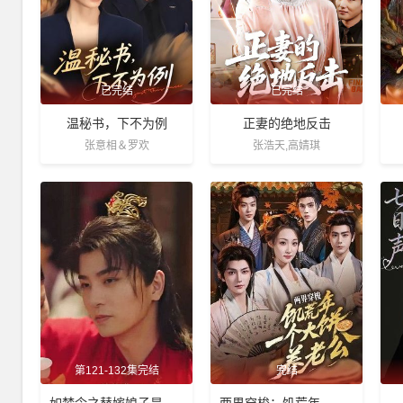
已完结
已完结
温秘书，下不为例
正妻的绝地反击
张意相＆罗欢
张浩天,高婧琪
第121-132集完结
完结
如梦令之替嫁娘子是高手
两界穿梭：饥荒年，一个大饼养老公