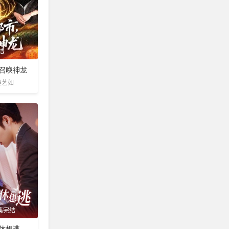
结
召唤神龙
理艺如
6集完结
休想逃