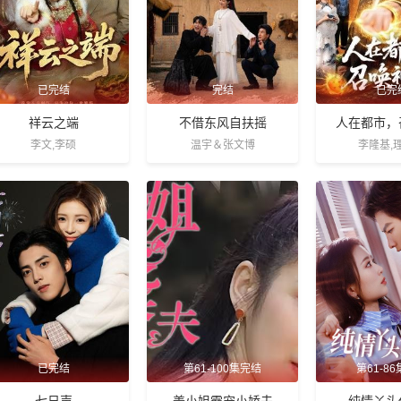
已完结
完结
已完
祥云之端
不借东风自扶摇
人在都市，
李文,李硕
温宇＆张文博
李隆基,
已完结
第61-100集完结
第61-8
七日声
姜小姐霸宠小娇夫
纯情丫头