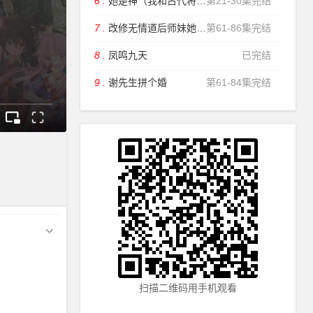
6 .
她是神（我和古代将军网恋
第21-30集完结
7 .
改修无情道后师妹她杀疯了
第61-86集完结
8 .
凤鸣九天
已完结
9 .
谢先生拼个婚
第61-84集完结
扫描二维码用手机观看