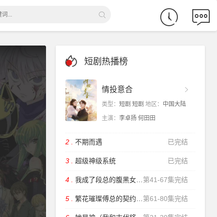
短剧热播榜
情投意合
类型：
短剧 短剧
地区：
中国大陆
主演：
李卓扬 何田田
2 .
不期而遇
已完结
3 .
超级神级系统
已完结
4 .
我成了段总的腹黑女保镖
第41-67集完结
5 .
繁花璀璨傅总的契约甜妻
第61-80集完结