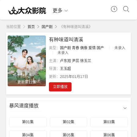
更多
当前位置
首页
国产剧
《有种味道叫清溪》
有种味道叫清溪
类型：
国产剧
青春
偶像
爱情
国产
未录入
未录入
主演：
卢东旭
尹蕊
徐玉兰
导演：
王玉超
更新：
2025年01月17日
更新第12集
立即播放
暴风速度播放
第01集
第02集
第03集
第04集
第05集
第06集