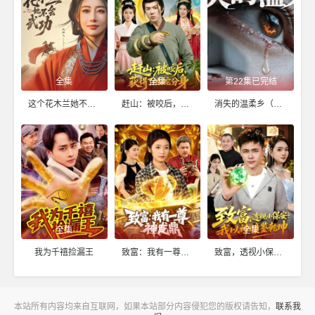
全集
全集
第22集已完结
这个花木兰她不会武功
赶山：被咬后，获得了地蛇分身
消失的温柔乡（AI短剧）
全集
全集
全集
我为千禧捡漏王
致富：我有一尊神龙鼎
致富，透视小保安：我以神瞳鉴乾坤
本站所有内容均来自互联网，如果本站部分内容侵犯您的版权请告知，
联系我