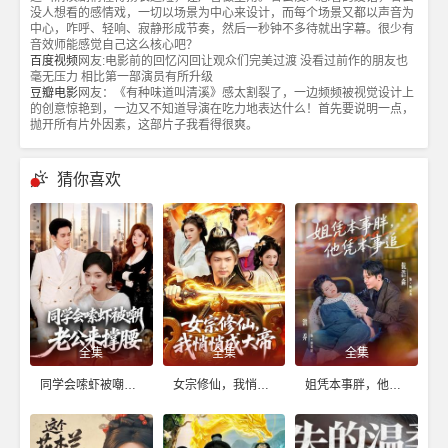
没人想看的感情戏，一切以场景为中心来设计，而每个场景又都以声音为
中心，咋呼、轻响、寂静形成节奏，然后一秒钟不多待就出字幕。很少有
音效师能感觉自己这么核心吧？
百度视频
网友:电影前的回忆闪回让观众们完美过渡 没看过前作的朋友也
毫无压力 相比第一部演员有所升级
豆瓣电影
网友：《有种味道叫清溪》感太割裂了，一边频频被视觉设计上
的创意惊艳到，一边又不知道导演在吃力地表达什么！首先要说明一点，
抛开所有片外因素，这部片子我看得很爽。
猜你喜欢
全集
全集
全集
同学会嗦虾被嘲老公来撑腰
女宗修仙，我悄悄成大帝
姐凭本事胖，他凭本事追