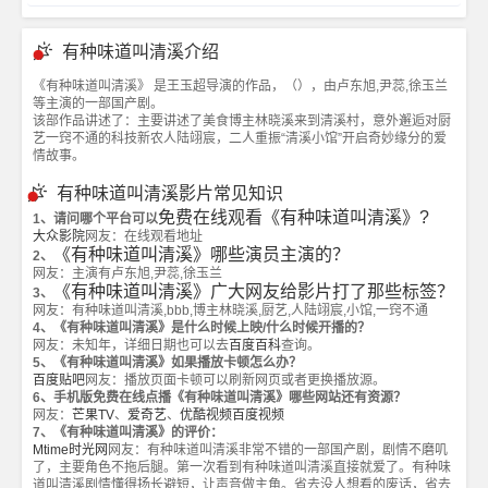
有种味道叫清溪介绍
《有种味道叫清溪》 是王玉超导演的作品，（），由卢东旭,尹蕊,徐玉兰
等主演的一部国产剧。
该部作品讲述了：主要讲述了美食博主林晓溪来到清溪村，意外邂逅对厨
艺一窍不通的科技新农人陆翊宸，二人重振“清溪小馆”开启奇妙缘分的爱
情故事。
有种味道叫清溪影片常见知识
免费在线观看《有种味道叫清溪》?
1、请问哪个平台可以
大众影院
网友：在线观看地址
《有种味道叫清溪》哪些演员主演的？
2、
网友：主演有卢东旭,尹蕊,徐玉兰
《有种味道叫清溪》广大网友给影片打了那些标签？
3、
网友：有种味道叫清溪,bbb,博主林晓溪,厨艺,人陆翊宸,小馆,一窍不通
4、《有种味道叫清溪》是什么时候上映/什么时候开播的？
网友：未知年，详细日期也可以去
百度百科
查询。
5、《有种味道叫清溪》如果播放卡顿怎么办？
百度贴吧
网友：播放页面卡顿可以刷新网页或者更换播放源。
6、手机版免费在线点播《有种味道叫清溪》哪些网站还有资源？
网友：
芒果TV
、
爱奇艺
、
优酷视频
百度视频
7、《有种味道叫清溪》的评价：
Mtime时光网
网友：有种味道叫清溪非常不错的一部国产剧，剧情不磨叽
了，主要角色不拖后腿。第一次看到有种味道叫清溪直接就爱了。有种味
道叫清溪剧情懂得扬长避短，让声音做主角。省去没人想看的废话，省去