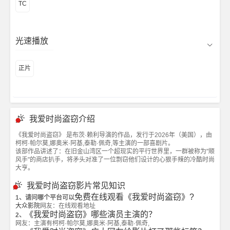
TC
光速播放
正片
我爱时尚盗窃介绍
《我爱时尚盗窃》 是布茨·赖利导演的作品，发行于2026年（美国），由
柯柯·帕尔莫,娜奥米·阿基,泰勒·佩奇,等主演的一部喜剧片。
该部作品讲述了：在旧金山湾区一个超现实的平行世界里，一群被称为"顺
风手"的商店扒手，将矛头对准了一位剽窃他们设计的心狠手辣的冷酷时尚
大亨。
我爱时尚盗窃影片常见知识
免费在线观看《我爱时尚盗窃》?
1、请问哪个平台可以
大众影院
网友：在线观看地址
《我爱时尚盗窃》哪些演员主演的？
2、
网友：主演有柯柯·帕尔莫,娜奥米·阿基,泰勒·佩奇,