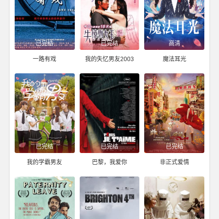
已完结
已完结
高清
一路有戏
我的失忆男友2003
魔法耳光
已完结
已完结
已完结
我的学霸男友
巴黎，我爱你
非正式爱情