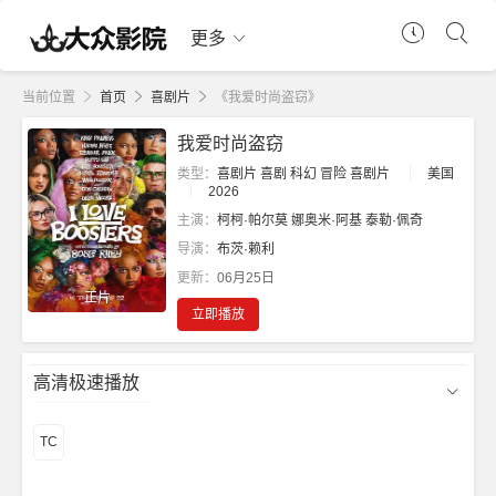
更多
当前位置
首页
喜剧片
《我爱时尚盗窃》
我爱时尚盗窃
类型：
喜剧片
喜剧
科幻
冒险
喜剧片
美国
2026
主演：
柯柯·帕尔莫
娜奥米·阿基
泰勒·佩奇
导演：
布茨·赖利
更新：
06月25日
正片
立即播放
高清极速播放
TC