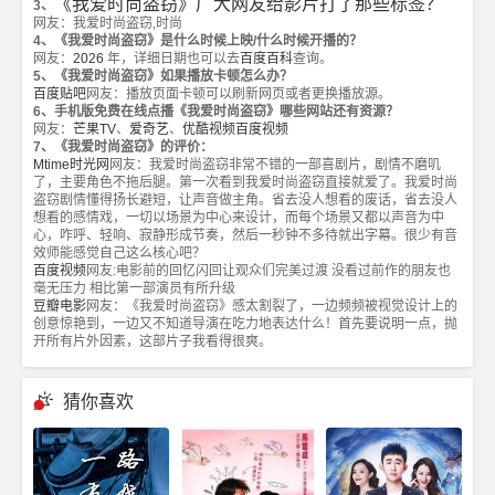
《我爱时尚盗窃》广大网友给影片打了那些标签？
3、
网友：我爱时尚盗窃,时尚
4、《我爱时尚盗窃》是什么时候上映/什么时候开播的？
网友：
2026
年，详细日期也可以去
百度百科
查询。
5、《我爱时尚盗窃》如果播放卡顿怎么办？
百度贴吧
网友：播放页面卡顿可以刷新网页或者更换播放源。
6、手机版免费在线点播《我爱时尚盗窃》哪些网站还有资源？
网友：
芒果TV
、
爱奇艺
、
优酷视频
百度视频
7、《我爱时尚盗窃》的评价：
Mtime时光网
网友：我爱时尚盗窃非常不错的一部喜剧片，剧情不磨叽
了，主要角色不拖后腿。第一次看到我爱时尚盗窃直接就爱了。我爱时尚
盗窃剧情懂得扬长避短，让声音做主角。省去没人想看的废话，省去没人
想看的感情戏，一切以场景为中心来设计，而每个场景又都以声音为中
心，咋呼、轻响、寂静形成节奏，然后一秒钟不多待就出字幕。很少有音
效师能感觉自己这么核心吧？
百度视频
网友:电影前的回忆闪回让观众们完美过渡 没看过前作的朋友也
毫无压力 相比第一部演员有所升级
豆瓣电影
网友：《我爱时尚盗窃》感太割裂了，一边频频被视觉设计上的
创意惊艳到，一边又不知道导演在吃力地表达什么！首先要说明一点，抛
开所有片外因素，这部片子我看得很爽。
猜你喜欢