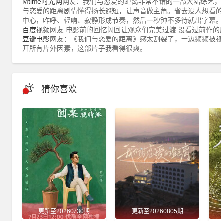
Mtime时光网
网友：我们与恋爱的距离非常不错的一部大陆综艺，
与恋爱的距离剧情懂得扬长避短，让声音做主角。省去没人想看
中心，咋呼、轻响、寂静形成节奏，然后一秒钟不多待就出字幕
百度视频
网友:电影前的回忆闪回让观众们完美过渡 没看过前作的
豆瓣电影
网友：《我们与恋爱的距离》感太割裂了，一边频频被
开所有片外因素，这部片子我看得很爽。
猜你喜欢
更新至20260730期
更新至20260805期