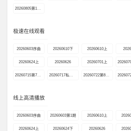
20260805第10期
极速在线观看
20260603序曲
20260610下
20260610上
202
20260624上
20260626
20260701上
20260715第7期上
20260717私藏日记
20260722第8期下
线上高清播放
20260603序曲
20260603第1期
20260610上
2026
20260624上
20260624下
20260626
2026