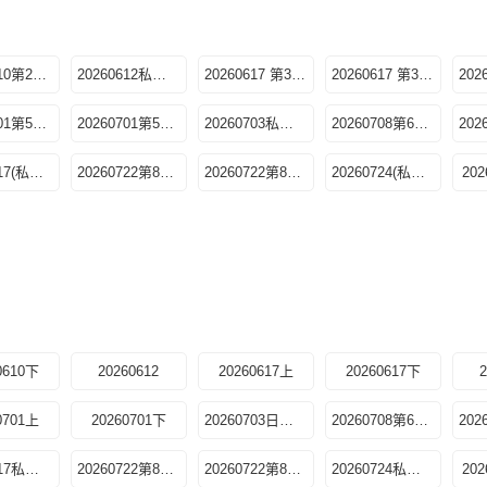
20260610第2期（下）
20260612私藏日记第1期
20260617 第3期（上）
20260617 第3期（下）
20260701第5期（上）
20260701第5期（下）
20260703私藏日记第4期
20260708第6期（上）
20260717(私藏日记)
20260722第8期（上）
20260722第8期（下）
20260724(私藏日记)
20
0610下
20260612
20260617上
20260617下
0701上
20260701下
20260703日记第4期
20260708第6期上
20260717私藏日记
20260722第8期上
20260722第8期下
20260724私藏日记
20