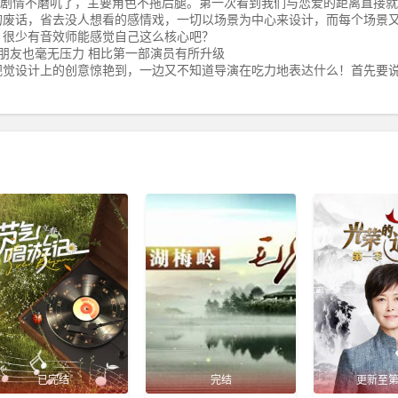
剧情不磨叽了，主要角色不拖后腿。第一次看到我们与恋爱的距离直接就
的废话，省去没人想看的感情戏，一切以场景为中心来设计，而每个场景
。很少有音效师能感觉自己这么核心吧？
朋友也毫无压力 相比第一部演员有所升级
视觉设计上的创意惊艳到，一边又不知道导演在吃力地表达什么！首先要
已完结
完结
更新至第