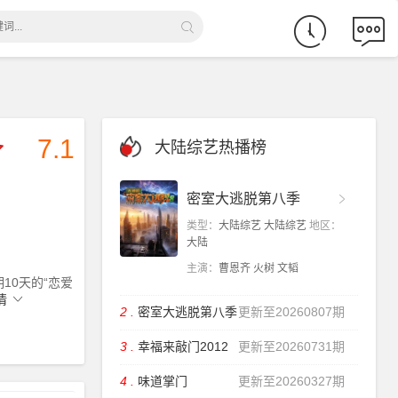
大陆综艺热播榜
密室大逃脱第八季
类型：
大陆综艺 大陆综艺
地区：
大陆
主演：
曹恩齐 火树 文韬
10天的“恋爱
情
2 .
密室大逃脱第八季
更新至20260807期
3 .
幸福来敲门2012
更新至20260731期
4 .
味道掌门
更新至20260327期