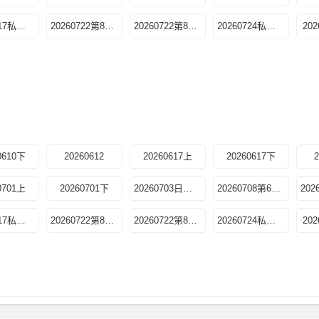
20260717私藏日记
20260722第8期上
20260722第8期下
20260724私藏日记
20
0610下
20260612
20260617上
20260617下
0701上
20260701下
20260703日记第4期
20260708第6期上
20260717私藏日记
20260722第8期上
20260722第8期下
20260724私藏日记
20