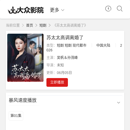
更多
当前位置
首页
短剧
《苏太太高调离婚了》
苏太太高调离婚了
类型：
短剧
短剧
现代都市
中国大陆
2
026
主演：
吴帆＆孙茂峰
导演：
未知
更新：
06月05日
完结
立即播放
暴风速度播放
第01集