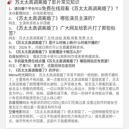
苏太太高调离婚了影片常见知识
免费在线观看《苏太太高调离婚了》?
1、请问哪个平台可以
大众影院
网友：在线观看地址
《苏太太高调离婚了》哪些演员主演的？
2、
网友：主演有吴帆＆孙茂峰
《苏太太高调离婚了》广大网友给影片打了那些标
3、
签？
网友：苏太太高调离婚了,在线,娃娃,离婚,观看,免费,太太
4、《苏太太高调离婚了》是什么时候上映/什么时候开播的？
网友：
2026
年，详细日期也可以去
百度百科
查询。
5、《苏太太高调离婚了》如果播放卡顿怎么办？
百度贴吧
网友：播放页面卡顿可以刷新网页或者更换播放源。
6、手机版免费在线点播《苏太太高调离婚了》哪些网站还有资源？
网友：
芒果TV
、
爱奇艺
、
优酷视频
百度视频
7、《苏太太高调离婚了》的评价：
Mtime时光网
网友：苏太太高调离婚了非常不错的一部短剧，剧情不磨叽
了，主要角色不拖后腿。第一次看到苏太太高调离婚了直接就爱了。苏太
太高调离婚了剧情懂得扬长避短，让声音做主角。省去没人想看的废话，
省去没人想看的感情戏，一切以场景为中心来设计，而每个场景又都以声
音为中心，咋呼、轻响、寂静形成节奏，然后一秒钟不多待就出字幕。很
少有音效师能感觉自己这么核心吧？
百度视频
网友:电影前的回忆闪回让观众们完美过渡 没看过前作的朋友也
毫无压力 相比第一部演员有所升级
豆瓣电影
网友：《苏太太高调离婚了》感太割裂了，一边频频被视觉设计
上的创意惊艳到，一边又不知道导演在吃力地表达什么！首先要说明一
点，抛开所有片外因素，这部片子我看得很爽。