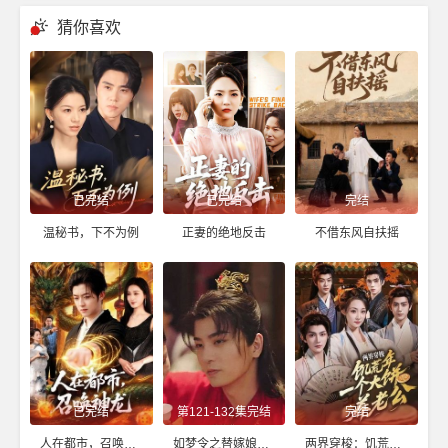
猜你喜欢
已完结
已完结
完结
温秘书，下不为例
正妻的绝地反击
不借东风自扶摇
已完结
第121-132集完结
完结
人在都市，召唤神龙
如梦令之替嫁娘子是高手
两界穿梭：饥荒年，一个大饼养老公