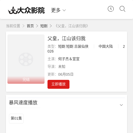
更多
当前位置
首页
短剧
《父皇，江山该归我》
父皇，江山该归我
类型：
短剧
短剧
古装仙侠
中国大陆
2
026
主演：
何子杰＆宣宣
导演：
未知
更新：
06月05日
完结
立即播放
暴风速度播放
第01集