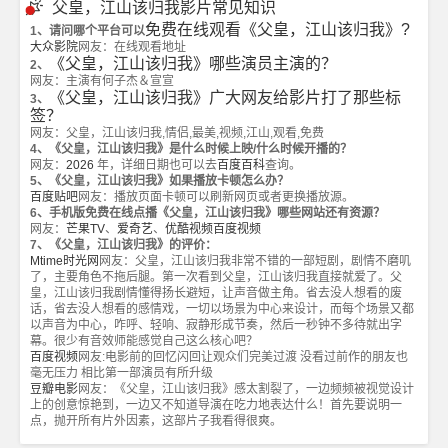
父皇，江山该归我影片常见知识
免费在线观看《父皇，江山该归我》?
1、请问哪个平台可以
大众影院
网友：在线观看地址
《父皇，江山该归我》哪些演员主演的？
2、
网友：主演有何子杰＆宣宣
《父皇，江山该归我》广大网友给影片打了那些标
3、
签？
网友：父皇，江山该归我,情侣,最美,视频,江山,观看,免费
4、《父皇，江山该归我》是什么时候上映/什么时候开播的？
网友：
2026
年，详细日期也可以去
百度百科
查询。
5、《父皇，江山该归我》如果播放卡顿怎么办？
百度贴吧
网友：播放页面卡顿可以刷新网页或者更换播放源。
6、手机版免费在线点播《父皇，江山该归我》哪些网站还有资源？
网友：
芒果TV
、
爱奇艺
、
优酷视频
百度视频
7、《父皇，江山该归我》的评价：
Mtime时光网
网友：父皇，江山该归我非常不错的一部短剧，剧情不磨叽
了，主要角色不拖后腿。第一次看到父皇，江山该归我直接就爱了。父
皇，江山该归我剧情懂得扬长避短，让声音做主角。省去没人想看的废
话，省去没人想看的感情戏，一切以场景为中心来设计，而每个场景又都
以声音为中心，咋呼、轻响、寂静形成节奏，然后一秒钟不多待就出字
幕。很少有音效师能感觉自己这么核心吧？
百度视频
网友:电影前的回忆闪回让观众们完美过渡 没看过前作的朋友也
毫无压力 相比第一部演员有所升级
豆瓣电影
网友：《父皇，江山该归我》感太割裂了，一边频频被视觉设计
上的创意惊艳到，一边又不知道导演在吃力地表达什么！首先要说明一
点，抛开所有片外因素，这部片子我看得很爽。