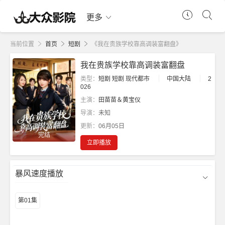
更多
当前位置
首页
短剧
《我在贵族学校靠高调装富翻盘》
我在贵族学校靠高调装富翻盘
类型：
短剧
短剧
现代都市
中国大陆
2
026
主演：
田苗苗＆黄宝仪
导演：
未知
更新：
06月05日
完结
立即播放
暴风速度播放
第01集