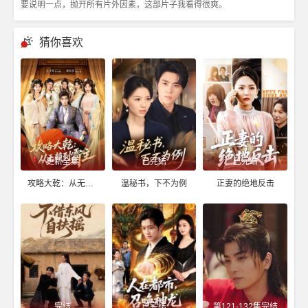
要说明一点，抛开所有片外因素，这部片子我看得很爽。
猜你喜欢
更新全集
已完结
已完结
攻略大乾：从无赖到霸主
温秘书，下不为例
正妻的绝地反击
完结
已完结
第121-132集完结