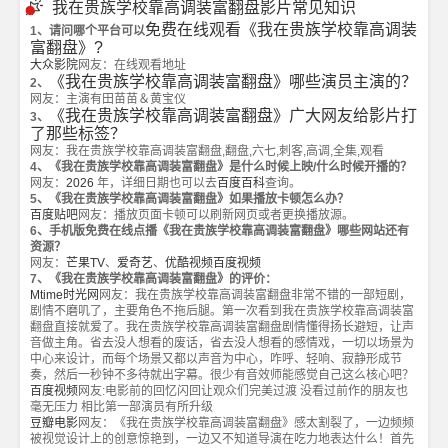
我在贵族学校靠高调装富翻盘影片常见知识
免费在线观看《我在贵族学校靠高调装
1、请问哪个平台可以
富翻盘》?
大众影院
网友：在线观看地址
《我在贵族学校靠高调装富翻盘》哪些演员主演的？
2、
网友：主演有田苗苗＆黄宝仪
《我在贵族学校靠高调装富翻盘》广大网友给影片打
3、
了那些标签？
网友：我在贵族学校靠高调装富翻盘,翻盘,六七,刺客,高调,全集,观看
4、《我在贵族学校靠高调装富翻盘》是什么时候上映/什么时候开播的？
网友：
2026
年，详细日期也可以去
百度百科
查询。
5、《我在贵族学校靠高调装富翻盘》如果播放卡顿怎么办？
百度贴吧
网友：播放页面卡顿可以刷新网页或者更换播放源。
6、手机版免费在线点播《我在贵族学校靠高调装富翻盘》哪些网站还有
资源？
网友：
芒果TV
、
爱奇艺
、
优酷视频
百度视频
7、《我在贵族学校靠高调装富翻盘》的评价：
Mtime时光网
网友：我在贵族学校靠高调装富翻盘非常不错的一部短剧，
剧情不磨叽了，主要角色不拖后腿。第一次看到我在贵族学校靠高调装富
翻盘直接就爱了。我在贵族学校靠高调装富翻盘剧情懂得扬长避短，让声
音做主角。省去没人想看的废话，省去没人想看的感情戏，一切以场景为
中心来设计，而每个场景又都以声音为中心，咋呼、轻响、寂静形成节
奏，然后一秒钟不多待就出字幕。很少有音效师能感觉自己这么核心吧？
百度视频
网友:电影前的回忆闪回让观众们完美过渡 没看过前作的朋友也
毫无压力 相比第一部演员有所升级
豆瓣电影
网友：《我在贵族学校靠高调装富翻盘》感太割裂了，一边频频
被视觉设计上的创意惊艳到，一边又不知道导演在吃力地表达什么！首先