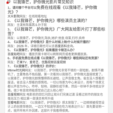
以我锋芒，护你微光影片常见知识
免费在线观看《以我锋芒，护你微
1、请问哪个平台可以
光》?
大众影院
网友：在线观看地址
《以我锋芒，护你微光》哪些演员主演的？
2、
网友：主演有陈露茜＆孙子航
《以我锋芒，护你微光》广大网友给影片打了那些标
3、
签？
网友：以我锋芒，护你微光,陆执,她护,他查,母案,扫尽,纨绔
4、《以我锋芒，护你微光》是什么时候上映/什么时候开播的？
网友：
2026
年，详细日期也可以去
百度百科
查询。
5、《以我锋芒，护你微光》如果播放卡顿怎么办？
百度贴吧
网友：播放页面卡顿可以刷新网页或者更换播放源。
6、手机版免费在线点播《以我锋芒，护你微光》哪些网站还有资源？
网友：
芒果TV
、
爱奇艺
、
优酷视频
百度视频
7、《以我锋芒，护你微光》的评价：
Mtime时光网
网友：以我锋芒，护你微光非常不错的一部短剧，剧情不磨
叽了，主要角色不拖后腿。第一次看到以我锋芒，护你微光直接就爱了。
以我锋芒，护你微光剧情懂得扬长避短，让声音做主角。省去没人想看的
废话，省去没人想看的感情戏，一切以场景为中心来设计，而每个场景又
都以声音为中心，咋呼、轻响、寂静形成节奏，然后一秒钟不多待就出字
幕。很少有音效师能感觉自己这么核心吧？
百度视频
网友:电影前的回忆闪回让观众们完美过渡 没看过前作的朋友也
毫无压力 相比第一部演员有所升级
豆瓣电影
网友：《以我锋芒，护你微光》感太割裂了，一边频频被视觉设
计上的创意惊艳到，一边又不知道导演在吃力地表达什么！首先要说明一
点，抛开所有片外因素，这部片子我看得很爽。