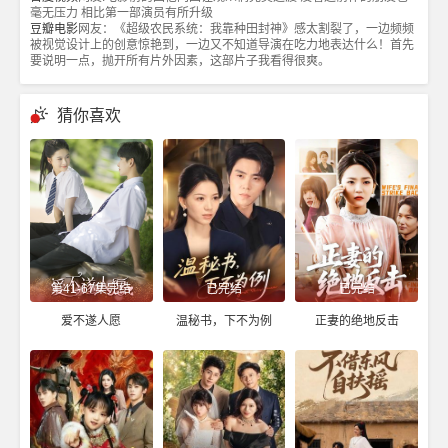
毫无压力 相比第一部演员有所升级
豆瓣电影
网友：《超级农民系统：我靠种田封神》感太割裂了，一边频频
被视觉设计上的创意惊艳到，一边又不知道导演在吃力地表达什么！首先
要说明一点，抛开所有片外因素，这部片子我看得很爽。
猜你喜欢
第41-67集完结
已完结
已完结
爱不遂人愿
温秘书，下不为例
正妻的绝地反击