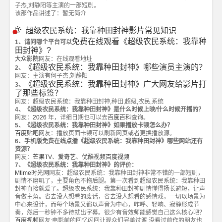
子杰,刘静阳等主演的一部短剧。
该部作品讲述了：暂无简介
超级农民系统：我靠种田封神影片常见知识
免费在线观看《超级农民系统：我靠种
1、请问哪个平台可以
田封神》?
大众影院
网友：在线观看地址
《超级农民系统：我靠种田封神》哪些演员主演的？
2、
网友：主演有何子杰,刘静阳
《超级农民系统：我靠种田封神》广大网友给影片打
3、
了那些标签？
网友：超级农民系统：我靠种田封神,种田,超级,农民,系统
4、《超级农民系统：我靠种田封神》是什么时候上映/什么时候开播的？
网友：
2026
年，详细日期也可以去
百度百科
查询。
5、《超级农民系统：我靠种田封神》如果播放卡顿怎么办？
百度贴吧
网友：播放页面卡顿可以刷新网页或者更换播放源。
6、手机版免费在线点播《超级农民系统：我靠种田封神》哪些网站还有
资源？
网友：
芒果TV
、
爱奇艺
、
优酷视频
百度视频
7、《超级农民系统：我靠种田封神》的评价：
Mtime时光网
网友：超级农民系统：我靠种田封神非常不错的一部短剧，
剧情不磨叽了，主要角色不拖后腿。第一次看到超级农民系统：我靠种田
封神直接就爱了。超级农民系统：我靠种田封神剧情懂得扬长避短，让声
音做主角。省去没人想看的废话，省去没人想看的感情戏，一切以场景为
中心来设计，而每个场景又都以声音为中心，咋呼、轻响、寂静形成节
奏，然后一秒钟不多待就出字幕。很少有音效师能感觉自己这么核心吧？
百度视频
网友:电影前的回忆闪回让观众们完美过渡 没看过前作的朋友也