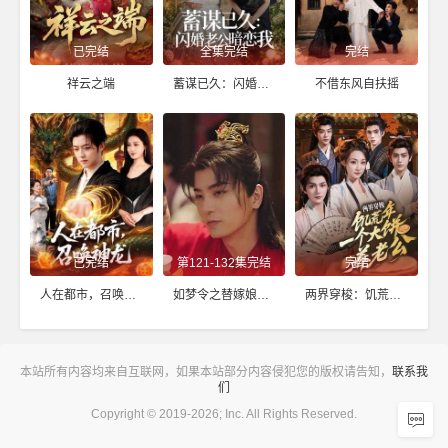
已完结
全集完结
完结
祥云之端
蓄谋已久：闪婚老公暗恋我（我带崽闪婚后怎么老妈也）
不借东风自扶摇
已完结
第121-132集完结
完结
人在都市，召唤神龙
如梦令之替嫁娘子是高手
两界穿梭：饥荒年，一个大饼养老公
本站所有内容均来自互联网，如果本站部分内容侵犯您的版权请告知，
联系我
们
Copyright © 2019-2026; Inc. All Rights Reserved.