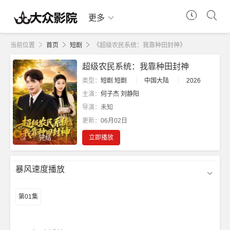
更多
当前位置
首页
短剧
《超级农民系统：我靠种田封神》
超级农民系统：我靠种田封神
类型：
短剧
短剧
中国大陆
2026
主演：
何子杰
刘静阳
导演：
未知
更新：
06月02日
立即播放
完结
暴风速度播放
第01集