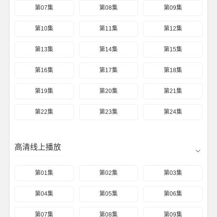
第07集
第08集
第09集
第10集
第11集
第12集
第13集
第14集
第15集
第16集
第17集
第18集
第19集
第20集
第21集
第22集
第23集
第24集
高清线上播放
第01集
第02集
第03集
第04集
第05集
第06集
第07集
第08集
第09集