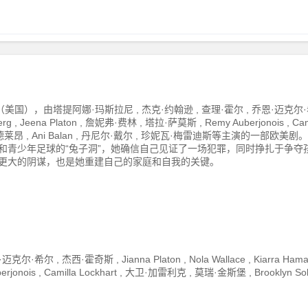
），由塔提阿娜·玛斯拉尼 , 杰克·约翰逊 , 查理·霍尔 , 乔恩·迈克尔·希
dberg , Jeena Platon , 詹妮弗·费林 , 塔拉·萨莫斯 , Remy Auberjonois , Cam
 , 多莉·德莱昂 , Ani Balan , 丹尼尔·戴尔 , 珍妮瓦·梅雷迪斯等主演的一部欧美剧。
杀和青少年足球的“兔子洞”，她确信自己见证了一场犯罪，同时挣扎于争夺
场更大的阴谋，也是她重建自己的家庭和自我的关键。
 杰西·霍奇斯 , Jianna Platon , Nola Wallace , Kiarra Hama
rjonois , Camilla Lockhart , 大卫·加雷利克 , 莫瑞·金斯堡 , Brooklyn So