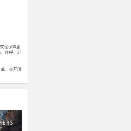
欢愉保障剧
心，咋呼、轻
一点，抛开所