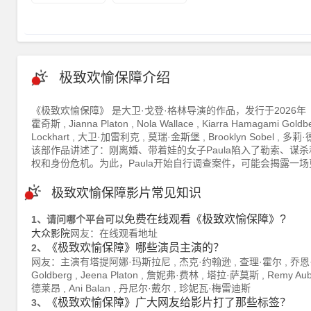
极致欢愉保障介绍
《极致欢愉保障》 是大卫·戈登·格林导演的作品，发行于2026年（美国
霍奇斯 , Jianna Platon , Nola Wallace , Kiarra Hamagami Gol
Lockhart , 大卫·加雷利克 , 莫瑞·金斯堡 , Brooklyn Sobel
该部作品讲述了：刚离婚、带着娃的女子Paula陷入了勒索、谋
权和身份危机。为此，Paula开始自行调查案件，可能会揭露一
极致欢愉保障影片常见知识
免费在线观看《极致欢愉保障》?
1、请问哪个平台可以
大众影院
网友：在线观看地址
《极致欢愉保障》哪些演员主演的？
2、
网友：主演有塔提阿娜·玛斯拉尼 , 杰克·约翰逊 , 查理·霍尔 , 乔恩·迈克尔·希尔 ,
Goldberg , Jeena Platon , 詹妮弗·费林 , 塔拉·萨莫斯 , Remy Aube
德莱昂 , Ani Balan , 丹尼尔·戴尔 , 珍妮瓦·梅雷迪斯
《极致欢愉保障》广大网友给影片打了那些标签？
3、