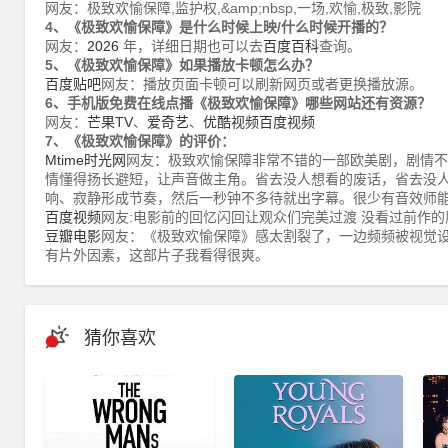
网友：极致欢愉保障,监护权,&amp;nbsp,一场,欢愉,极致,影院
4、《极致欢愉保障》是什么时候上映/什么时候开播的？
网友：
2026
年，详细日期也可以去
百度百科
查询。
5、《极致欢愉保障》如果播放卡顿怎么办？
百度贴吧
网友：播放页面卡顿可以刷新网页或者更换播放源。
6、手机版免费在线点播《极致欢愉保障》哪些网站还有资源？
网友：
芒果TV
、
爱奇艺
、
优酷视频
百度视频
7、《极致欢愉保障》的评价：
Mtime时光网
网友：极致欢愉保障非常不错的一部欧美剧，剧情不
情懂得扬长避短，让声音做主角。省去没人想看的废话，省去没
响、寂静形成节奏，然后一秒钟不多待就出字幕。很少有音效师
百度视频
网友:电影前的回忆闪回让观众们完美过渡 没看过前作的
豆瓣电影
网友：《极致欢愉保障》感太割裂了，一边频频被视觉
有片外因素，这部片子我看得很爽。
猜你喜欢