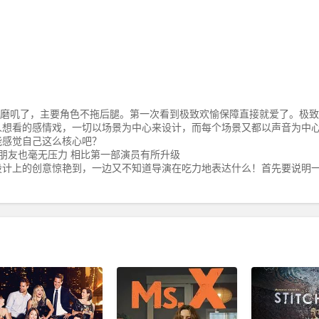
磨叽了，主要角色不拖后腿。第一次看到极致欢愉保障直接就爱了。极致
人想看的感情戏，一切以场景为中心来设计，而每个场景又都以声音为中
能感觉自己这么核心吧？
朋友也毫无压力 相比第一部演员有所升级
设计上的创意惊艳到，一边又不知道导演在吃力地表达什么！首先要说明