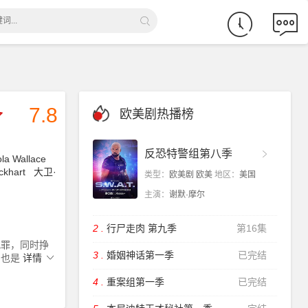
欧美剧热播榜
反恐特警组第八季
la Wallace
ckhart
大卫·
类型：
欧美剧 欧美
地区：
美国
主演：
谢默·摩尔
2 .
行尸走肉 第九季
第16集
犯罪，同时挣
3 .
婚姻神话第一季
已完结
，也是
详情
4 .
重案组第一季
已完结