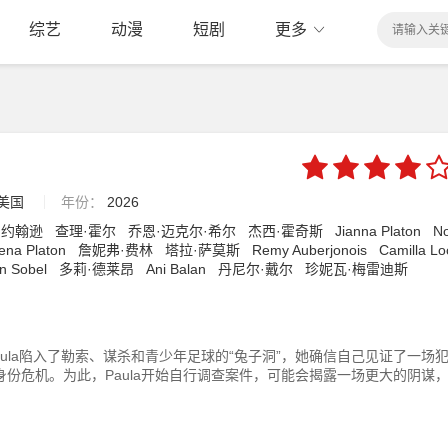
综艺
动漫
短剧
更多
美国
年份：
2026
·约翰逊
查理·霍尔
乔恩·迈克尔·希尔
杰西·霍奇斯
Jianna Platon
No
ena Platon
詹妮弗·费林
塔拉·萨莫斯
Remy Auberjonois
Camilla Lo
n Sobel
多莉·德莱昂
Ani Balan
丹尼尔·戴尔
珍妮瓦·梅雷迪斯
ula陷入了勒索、谋杀和青少年足球的“兔子洞”，她确信自己见证了一场
份危机。为此，Paula开始自行调查案件，可能会揭露一场更大的阴谋