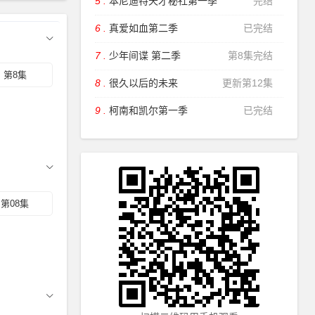
5 .
本尼迪特天才秘社第一季
完结
6 .
真爱如血第二季
已完结
7 .
少年间谍 第二季
第8集完结
第8集
8 .
很久以后的未来
更新第12集
9 .
柯南和凯尔第一季
已完结
第08集