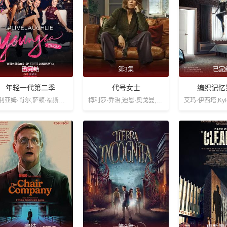
已完结
第3集
已完
年轻一代第二季
代号女士
编织记忆
米利亚姆·肖尔,萨顿·福斯特,黛比·玛扎,尼可·托托雷拉,希拉里·达芙
梅利莎·乔治,迪恩·奥戈曼,西蒙娜·凯塞尔
完结
第8集
更新第