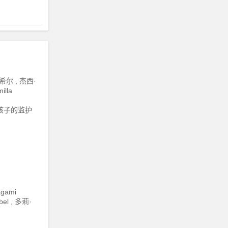
尔 , 杰西·
illa
孩子的监护
gami
bel , 多莉·