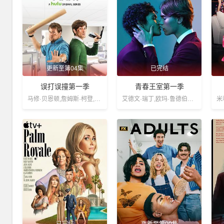
更新至第04集
已完结
误打误撞第一季
青春王室第一季
马修·贝恩顿,詹姆斯·柯登,唐·弗兰奇,尼克·莫兰,斯蒂芬·坎贝尔·莫尔,艾米莉娅·福克斯
艾德文·瑞丁,欧玛·鲁德伯格,卡门 格洛莉亚 佩雷兹,英格拉·奥尔森,Peter Carlberg,Claes Hartelius,潘妮拉·奥古斯特,马格努斯·罗斯曼,克里斯蒂安·希尔伯格,Christer Fant,Livia Millhagen,Rennie Mirro,Mikaela Ramel,Sanna Ekman,伊娃·卢夫,Uno Elger,Felicia Truedsson,Malte Gårdinger,Samuel Astor,Nikita Uggla,Frida Argento,N
已完结
更新至第00集