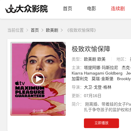
首页
电影
连续剧
当前位置
首页
欧美剧
《极致欢愉保障》
极致欢愉保障
类型：
欧美剧
欧美
地区：
主演：
塔提阿娜·玛斯拉尼
杰克
Kiarra Hamagami Goldberg
Je
加雷利克
莫瑞·金斯堡
Brookly
导演：
大卫·戈登·格林
更新：
07月16日
简介：
刚离婚、带着娃的女子Pa
扎于争夺孩子的监护权和身
全10集
立即播放