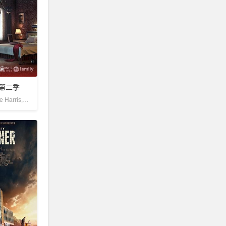
结
第二季
艾玛·伊西塔,Kyle Harris,瑞提什·拉詹,莎莉·理查德森,艾莉森·斯卡里奥缇,达蒙达尤卜
06集