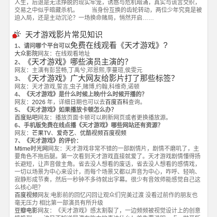
人生，后退是无法挣脱的现实牢笼，诱惑与危机暗涌，真实与谎言交织，
交易之中似乎暗藏杀机。 当身份互换的齿轮转动，两位少年究竟是被
迫入局，还是主动沉沦？一场换命赌局，悄然开启……
天才游戏影片常见知识
免费在线观看《天才游戏》?
1、请问哪个平台可以
大众影院
网友：在线观看地址
《天才游戏》哪些演员主演的？
2、
网友：主演有彭昱畅,丁禹兮,邓恩熙,李蔓瑄,侯雯元
《天才游戏》广大网友给影片打了那些标签？
3、
网友：天才游戏,誓言,虫子,赌博,约翰,科维奇,诺顿
4、《天才游戏》是什么时候上映/什么时候开播的？
网友：
2026
年，详细日期也可以去
百度百科
查询。
5、《天才游戏》如果播放卡顿怎么办？
百度贴吧
网友：播放页面卡顿可以刷新网页或者更换播放源。
6、手机版免费在线点播《天才游戏》哪些网站还有资源？
网友：
芒果TV
、
爱奇艺
、
优酷视频
百度视频
7、《天才游戏》的评价：
Mtime时光网
网友：天才游戏非常不错的一部剧情片，剧情不磨叽了，主
要角色不拖后腿。第一次看到天才游戏直接就爱了。天才游戏剧情懂得扬
长避短，让声音做主角。省去没人想看的废话，省去没人想看的感情戏，
一切以场景为中心来设计，而每个场景又都以声音为中心，咋呼、轻响、
寂静形成节奏，然后一秒钟不多待就出字幕。很少有音效师能感觉自己这
么核心吧？
百度视频
网友:电影前的回忆闪回让观众们完美过渡 没看过前作的朋友也
毫无压力 相比第一部演员有所升级
豆瓣电影
网友：《天才游戏》感太割裂了，一边频频被视觉设计上的创意