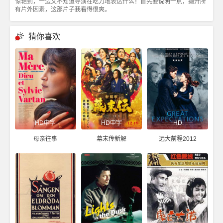
惊艳到，一边又不知道导演在吃力地表达什么！首先要说明一点，抛开所
有片外因素，这部片子我看得很爽。
猜你喜欢
HD中字
HD中字
HD
母亲往事
幕末传新解
远大前程2012