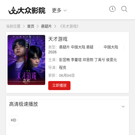
更多
当前位置
首页
悬疑片
《天才游戏》
天才游戏
类型：
悬疑片
中国大陆
悬疑
中国大陆
2026
主演：
彭昱畅
李蔓瑄
邓恩熙
丁禹兮
侯雯元
导演：
程亮
更新：
06月04日
正片
立即播放
高清极速播放
HD