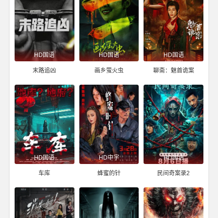
HD国语
HD国语
HD国语
末路追凶
画乡萤火虫
聊斋：魅首诡案
HD国语
HD中字
HD国语
车库
蜂蜜的针
民间奇案录2