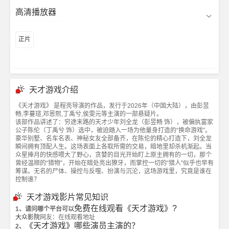
高清播放器
正片
天才游戏介绍
《天才游戏》 是程亮导演的作品，发行于2026年（中国大陆），由彭昱
畅,李蔓瑄,邓恩熙,丁禹兮,侯雯元等主演的一部悬疑片。
该部作品讲述了：穷途末路的天才少年刘全龙（彭昱畅 饰），被偏执富家
公子陈伦（丁禹兮 饰）选中，被迫踏入一场为他量身打造的“换命游戏”。
豪华别墅、名车名表、神秘女友全部备齐，在陈伦的精心打造下，刘全龙
瞬间拥有顶配人生。这场表面上各取所需的交易，暗地里却杀机渐起。当
众星捧月的快感喂大了野心，贪婪的目光开始盯上原主拥有的一切，那个
曾经温顺的“猎物”，开始在暗处亮出獠牙，而掌控一切的“猎人”似乎也早有
筹谋。无名的尸体、操控与反噬、扮演与沉沦，这场游戏里，究竟是谁在
控制谁？
天才游戏影片常见知识
免费在线观看《天才游戏》?
1、请问哪个平台可以
大众影院
网友：在线观看地址
《天才游戏》哪些演员主演的？
2、