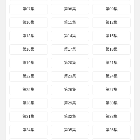
第07集
第08集
第09集
第10集
第11集
第12集
第13集
第14集
第15集
第16集
第17集
第18集
第19集
第20集
第21集
第22集
第23集
第24集
第25集
第26集
第27集
第28集
第29集
第30集
第31集
第32集
第33集
第34集
第35集
第36集