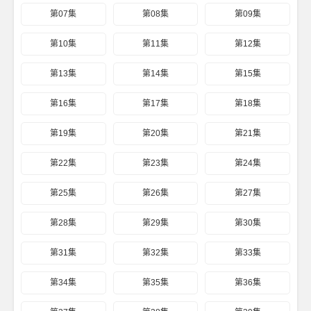
第07集
第08集
第09集
第10集
第11集
第12集
第13集
第14集
第15集
第16集
第17集
第18集
第19集
第20集
第21集
第22集
第23集
第24集
第25集
第26集
第27集
第28集
第29集
第30集
第31集
第32集
第33集
第34集
第35集
第36集