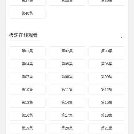
第37集
第38集
第39集
第40集
极速在线观看
第01集
第02集
第03集
第04集
第05集
第06集
第07集
第08集
第09集
第10集
第11集
第12集
第13集
第14集
第15集
第16集
第17集
第18集
第19集
第20集
第21集