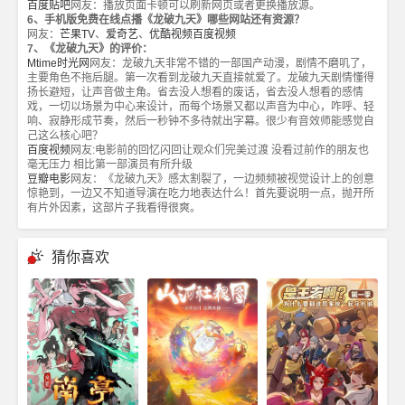
百度贴吧
网友：播放页面卡顿可以刷新网页或者更换播放源。
6、手机版免费在线点播《龙破九天》哪些网站还有资源？
网友：
芒果TV
、
爱奇艺
、
优酷视频
百度视频
7、《龙破九天》的评价：
Mtime时光网
网友：龙破九天非常不错的一部国产动漫，剧情不磨叽了，
主要角色不拖后腿。第一次看到龙破九天直接就爱了。龙破九天剧情懂得
扬长避短，让声音做主角。省去没人想看的废话，省去没人想看的感情
戏，一切以场景为中心来设计，而每个场景又都以声音为中心，咋呼、轻
响、寂静形成节奏，然后一秒钟不多待就出字幕。很少有音效师能感觉自
己这么核心吧？
百度视频
网友:电影前的回忆闪回让观众们完美过渡 没看过前作的朋友也
毫无压力 相比第一部演员有所升级
豆瓣电影
网友：《龙破九天》感太割裂了，一边频频被视觉设计上的创意
惊艳到，一边又不知道导演在吃力地表达什么！首先要说明一点，抛开所
有片外因素，这部片子我看得很爽。
猜你喜欢