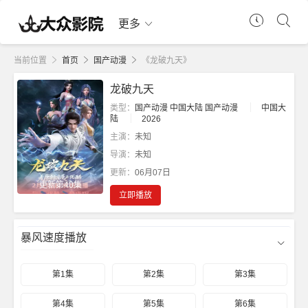
更多
当前位置
首页
国产动漫
《龙破九天》
龙破九天
类型：
国产动漫
中国大陆
国产动漫
中国大
陆
2026
主演：
未知
导演：
未知
更新：
06月07日
更新第40集
立即播放
暴风速度播放
第1集
第2集
第3集
第4集
第5集
第6集