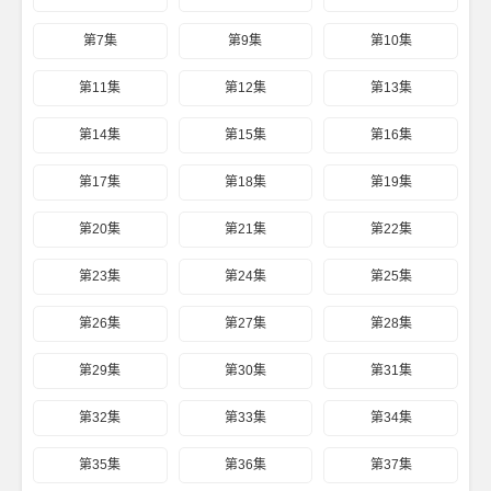
第7集
第9集
第10集
第11集
第12集
第13集
第14集
第15集
第16集
第17集
第18集
第19集
第20集
第21集
第22集
第23集
第24集
第25集
第26集
第27集
第28集
第29集
第30集
第31集
第32集
第33集
第34集
第35集
第36集
第37集