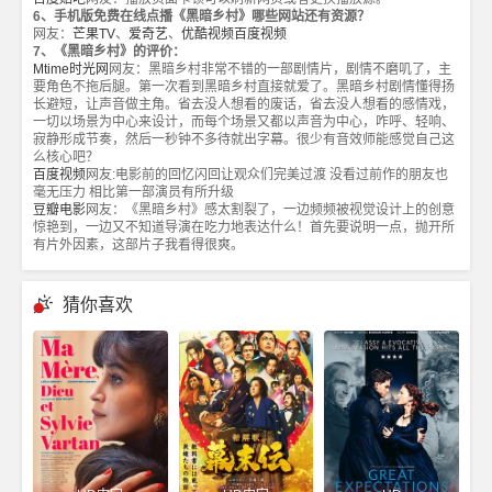
6、手机版免费在线点播《黑暗乡村》哪些网站还有资源？
网友：
芒果TV
、
爱奇艺
、
优酷视频
百度视频
7、《黑暗乡村》的评价：
Mtime时光网
网友：黑暗乡村非常不错的一部剧情片，剧情不磨叽了，主
要角色不拖后腿。第一次看到黑暗乡村直接就爱了。黑暗乡村剧情懂得扬
长避短，让声音做主角。省去没人想看的废话，省去没人想看的感情戏，
一切以场景为中心来设计，而每个场景又都以声音为中心，咋呼、轻响、
寂静形成节奏，然后一秒钟不多待就出字幕。很少有音效师能感觉自己这
么核心吧？
百度视频
网友:电影前的回忆闪回让观众们完美过渡 没看过前作的朋友也
毫无压力 相比第一部演员有所升级
豆瓣电影
网友：《黑暗乡村》感太割裂了，一边频频被视觉设计上的创意
惊艳到，一边又不知道导演在吃力地表达什么！首先要说明一点，抛开所
有片外因素，这部片子我看得很爽。
猜你喜欢