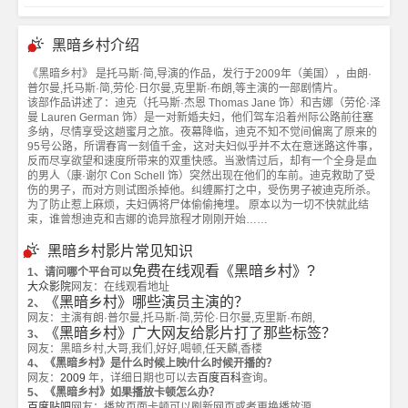
黑暗乡村介绍
《黑暗乡村》 是托马斯·简,导演的作品，发行于2009年（美国），由朗·
普尔曼,托马斯·简,劳伦·日尔曼,克里斯·布朗,等主演的一部剧情片。
该部作品讲述了：迪克（托马斯·杰恩 Thomas Jane 饰）和吉娜（劳伦·泽
曼 Lauren German 饰）是一对新婚夫妇，他们驾车沿着州际公路前往塞
多纳，尽情享受这趟蜜月之旅。夜幕降临，迪克不知不觉间偏离了原来的
95号公路，所谓春宵一刻值千金，这对夫妇似乎并不太在意迷路这件事，
反而尽享欲望和速度所带来的双重快感。当激情过后，却有一个全身是血
的男人（康·谢尔 Con Schell 饰）突然出现在他们的车前。迪克救助了受
伤的男子，而对方则试图杀掉他。纠缠厮打之中，受伤男子被迪克所杀。
为了防止惹上麻烦，夫妇俩将尸体偷偷掩埋。 原本以为一切不快就此结
束，谁曾想迪克和吉娜的诡异旅程才刚刚开始……
黑暗乡村影片常见知识
免费在线观看《黑暗乡村》?
1、请问哪个平台可以
大众影院
网友：在线观看地址
《黑暗乡村》哪些演员主演的？
2、
网友：主演有朗·普尔曼,托马斯·简,劳伦·日尔曼,克里斯·布朗,
《黑暗乡村》广大网友给影片打了那些标签？
3、
网友：黑暗乡村,大哥,我们,好好,喝顿,任天麟,香楼
4、《黑暗乡村》是什么时候上映/什么时候开播的？
网友：
2009
年，详细日期也可以去
百度百科
查询。
5、《黑暗乡村》如果播放卡顿怎么办？
百度贴吧
网友：播放页面卡顿可以刷新网页或者更换播放源。